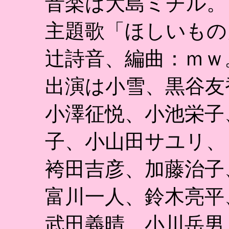
音楽は大島ミチル。
主題歌「ほしいもの
辻詩音、編曲：ｍｗ
出演は小雪、黒谷友
小澤征悦、小池栄子
子、小山田サユリ、
袴田吉彦、加藤治子
富川一人、鈴木亮平
武田義晴、小川岳男