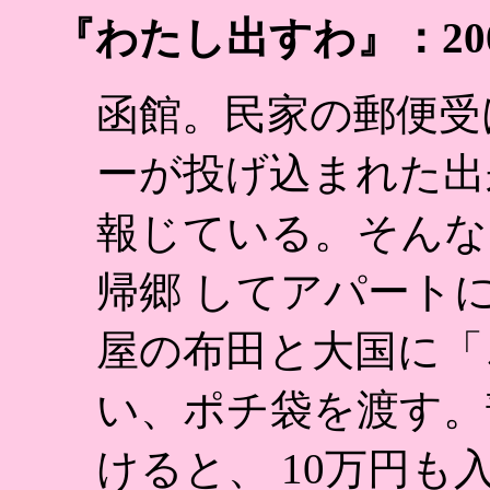
『わたし出すわ』：20
函館。民家の郵便受
ーが投げ込まれた出
報じている。そんな
帰郷 してアパート
屋の布田と大国に「
い、ポチ袋を渡す。
けると、 10万円