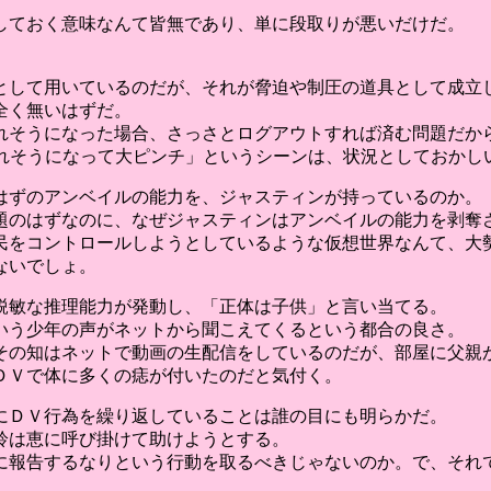
しておく意味なんて皆無であり、単に段取りが悪いだけだ。
として用いているのだが、それが脅迫や制圧の道具として成立
全く無いはずだ。
れそうになった場合、さっさとログアウトすれば済む問題だか
ルされそうになって大ピンチ」というシーンは、状況としておかし
はずのアンベイルの能力を、ジャスティンが持っているのか。
題のはずなのに、なぜジャスティンはアンベイルの能力を剥奪
民をコントロールしようとしているような仮想世界なんて、大
ないでしょ。
鋭敏な推理能力が発動し、「正体は子供」と言い当てる。
いう少年の声がネットから聞こえてくるという都合の良さ。
その知はネットで動画の生配信をしているのだが、部屋に父親
ＤＶで体に多くの痣が付いたのだと気付く。
にＤＶ行為を繰り返していることは誰の目にも明らかだ。
鈴は恵に呼び掛けて助けようとする。
に報告するなりという行動を取るべきじゃないのか。で、それ