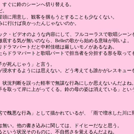
、すぐに鈴のシーンへ切り替える。
だ。
冒頭に用意し、観客を掴もうとすることも少なくない。
掴みに行けば良かったんじゃないのか。
ージック・ビデオのような内容にして、フルコーラスで歌唱シー
底する気が無いのなら、Belleの歌から始める意味が弱いよ。
りドラマパートだと中村佳穂は厳しいモノがあるなあ。
たらドラマパートと歌唱パートで担当者を分担する形を取って
子が死んじゃう」と言う。
が浸水するようには思えない。どう考えても誰かがレスキュー
、状況判断を誤った軽率で無謀な行為にしか思えないんだよね
手を取って岸に上がってくる。鈴の母の姿は消えている」とい
。
劣で醜悪な行為」として描かれているが、「雨で増水した川に
は無い。他の書き込みに関しては、ドイヒーだなと思う。
るという状況そのものに、不自然さを覚えるんだよね。