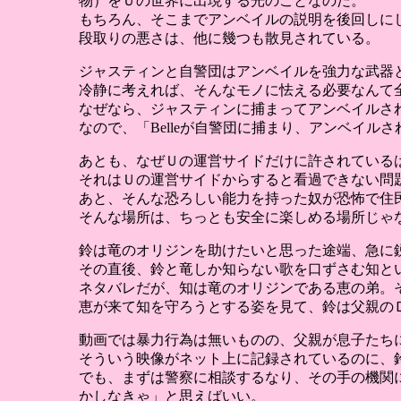
物）をＵの世界に出現する光のことなのだ。
もちろん、そこまでアンベイルの説明を後回しに
段取りの悪さは、他に幾つも散見されている。
ジャスティンと自警団はアンベイルを強力な武器
冷静に考えれば、そんなモノに怯える必要なんて
なぜなら、ジャスティンに捕まってアンベイルさ
なので、「Belleが自警団に捕まり、アンベイ
あとも、なぜＵの運営サイドだけに許されている
それはＵの運営サイドからすると看過できない問
あと、そんな恐ろしい能力を持った奴が恐怖で住
そんな場所は、ちっとも安全に楽しめる場所じゃ
鈴は竜のオリジンを助けたいと思った途端、急に
その直後、鈴と竜しか知らない歌を口ずさむ知と
ネタバレだが、知は竜のオリジンである恵の弟。
恵が来て知を守ろうとする姿を見て、鈴は父親の
動画では暴力行為は無いものの、父親が息子たち
そういう映像がネット上に記録されているのに、
でも、まずは警察に相談するなり、その手の機関
かしなきゃ」と思えばいい。