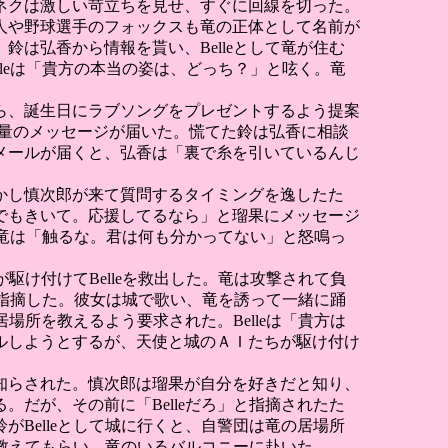
ネクは激しい苛立ちを見せ、すぐに回線を切った。
人や野球選手のフォックスも竜の正体として名前が
は弘香から情報を貰い、Belleとして竜が住む
lleは「貴方の本当の姿は、どっち？」と呟く。竜
ら、誕生日にラブソングをプレゼントするよう提案
大量のメッセージが届いた。慌てた鈴は弘香に相談
メールが届くと、弘香は「裏で糸を引いているんじ
かし慎次郎が来て質問するタイミングを逸したた
でもきいて。応援してるなら」と瑠果にメッセージ
と、竜は「触るな。君は何も分かってない」と怒鳴っ
駆け付けてBelleを救出した。竜は攻撃されて負
だと指摘した。彼女は城で歌い、竜を誘って一緒に踊
場所を教えるよう要求された。Belleは「貴方は
ルしようとするが、天使と城のＡＩたちが駆け付け
知らされた。慎次郎は瑠果が自分を好きだと知り、
だが、その前に「Belleだろ」と指摘されたた
Belleとして城に行くと、自警団は竜の居場所
を教えてもらい、竜のいるバルコニーに赴いた。