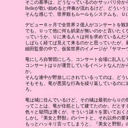
そこの基準は、どうなっているのかサッパリ分か
Belleが歌い始めると伴奏が流れるけど、どう
そんな感じで、世界観もルールもシステムも、Ｕ
デビュー６ヶ月で全世界２億人がコンサートを観賞
でも、Ｕって他に何も娯楽が無いのかと言いたく
っていうか、Ｕに来る人々は何を求めているんだ
しばらく経てば見えて来るのかと思っていたが、
細田監督の中で、仮装世界のイメージが『サマー
竜にしろ自警団にしろ、コンサート会場に乱入し
コンサートはＵが運営しているイベントなんだか
か。
そんな連中が野放しにされているってのは、どう
そもそも、竜が悪質な行為を繰り返しているのに
ろ。
竜は城に住んでいるけど、その城は最初からＵの
ってことは、竜が住処として建てたのか。だとす
色々と疑問は湧くが、そういう諸々を置いておくと
しかし『美女と野獣』のパートと、それ以外の要
もっとハッキリ言ってしまうと、『美女と野獣』