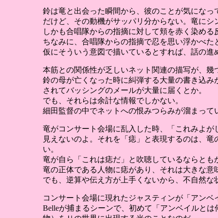
鈴は竜と出会った瞬間から、彼のことが気になっ
だけど、その動機がサッパリ分からない。竜にシ
しかも合唱隊からの指摘に対して頬を赤く染める
ちなみに、合唱隊からの指摘で忍を思い浮かべた
仮にそういう意図で描いているとすれば、話の進
本筋との関係性が乏しいネット関連の描写が、幾
鈴の母が亡くなった時に糾弾する大量の書き込み
されてバッシングのメールが大量に届くとか。
でも、それらは余計な情報でしかない。
細田監督の中でネットへの恨みつらみが溜まって
竜がコンサート会場に乱入した時、「これみよが
見えないのよ。それを「痣」と表現するのは、竜
い。
竜が自ら「これは痣だ」と吹聴しているならとも
竜の正体である人物に痣があり、それは大きな意
でも、逆算や伝え方が上手くないから、不自然な
コンサート会場に現れたジャスティンが「アンベ
Belleが捕まるシーンで、初めて「アンベイル