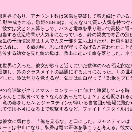
想世界であり、アカウント数は50億を突破して増え続けている
自動生成される。歌姫のBelleは、そんなＵで高い人気を持つ
。彼女は父と２人暮らしで、バスと電車を乗り継いで高校に通
担当する渡辺瑠果が人気者になっている。鈴の親友で毒舌の別
級生の千頭慎次郎は１人でカヌー部を立ち上げたが、部員を勧
は弘香に、「６歳の頃、忍に僕が守ってあげると言われたこと
号泣する幼女を見た鈴の母は、救出に赴いて命を落とした。ネ
仮想世界に入った。彼女が歌うと近くにいた数体のAsが否定的な意
増加し、鈴のクラスメイトの話題にするようになった。Ｕの世界の歌
ングした。鈴は焦りを覚えるが、弘香は面白がって「Belleを
中の合唱隊がクリスマス・コンサートに向けて練習している時
ちゃんとご飯食べてる？なんかあったでしょ？」と心配される
るが、竜の姿をしたAsとジャスティンが率いる自警団が会場に飛
れて使用不可になるまで攻撃するなど、ファイトイスタイルは
。竜は彼女に気付き、「俺を見るな」と口にした。ジャスティン
サートは中止になり、弘香は竜の正体を暴こうと考える。彼女