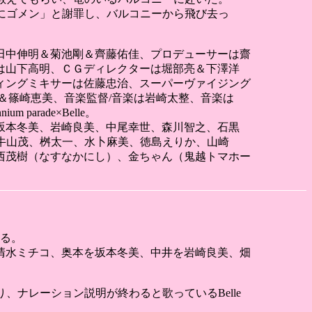
ずにゴメン」と謝罪し、バルコニーから飛び去っ
田中伸明＆菊池剛＆齊藤佑佳、プロデューサーは齋
は山下高明、ＣＧディレクターは堀部亮＆下澤洋
ィングミキサーは佐藤忠治、スーパーヴァイジング
彦＆篠崎恵美、音楽監督/音楽は岩崎太整、音楽は
arade×Belle。
坂本冬美、岩崎良美、中尾幸世、森川智之、石黒
野曜平、牛山茂、桝太一、水卜麻美、徳島えりか、山崎
西茂樹（なすなかにし）、金ちゃん（鬼越トマホー
いる。
清水ミチコ、奥本を坂本冬美、中井を岩崎良美、畑
、ナレーション説明が終わると歌っているBelle