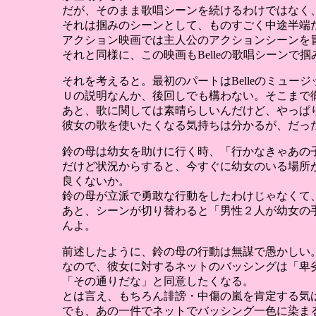
だが、そのまま歌唱シーンを続けるわけではなく
それは掴みのシーンとして、ものすごく中途半端
アクション映画では主人公のアクションシーンを
それと同様に、この映画もBelleの歌唱シーンで
それを考えると。最初のパートはBelleのミュ
Ｕの説明なんか、後回しでも構わない。そこまで徹
あと、歌に関しては素晴らしいんだけど、やっぱ
彼女の歌を使いたくなる気持ちは分かるが、だっ
鈴の母は幼女を助けに行く時、「行かなきゃあの
だけど状況からすると、今すぐに幼女のいる場所
良くないか。
鈴の母が立派で勇敢な行動をしたわけじゃなくて
あと、シーンが切り替わると「男性２人が幼女の
んよ。
前述したように、鈴の母の行動は無謀で愚かしい
なので、彼女に対するネットのバッシングは「卑
「その通りだな」と同意したくなる。
とは言え、もちろん誹謗・中傷の嵐を肯定する気
でも、あの一件でネットでバッシング一色に染ま