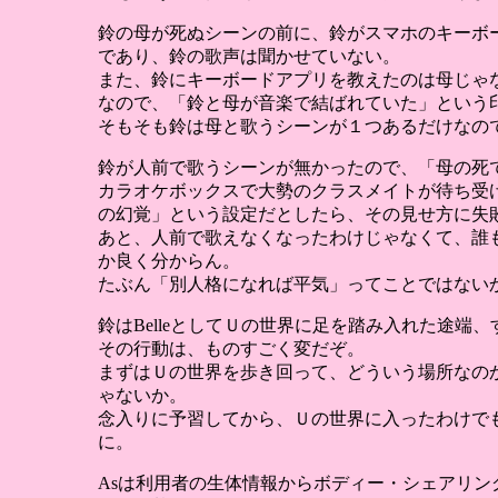
鈴の母が死ぬシーンの前に、鈴がスマホのキーボ
であり、鈴の歌声は聞かせていない。
また、鈴にキーボードアプリを教えたのは母じゃ
なので、「鈴と母が音楽で結ばれていた」という
そもそも鈴は母と歌うシーンが１つあるだけなの
鈴が人前で歌うシーンが無かったので、「母の死
カラオケボックスで大勢のクラスメイトが待ち受
の幻覚」という設定だとしたら、その見せ方に失
あと、人前で歌えなくなったわけじゃなくて、誰
か良く分からん。
たぶん「別人格になれば平気」ってことではない
鈴はBelleとしてＵの世界に足を踏み入れた途端
その行動は、ものすごく変だぞ。
まずはＵの世界を歩き回って、どういう場所なの
ゃないか。
念入りに予習してから、Ｕの世界に入ったわけで
に。
Asは利用者の生体情報からボディー・シェアリ