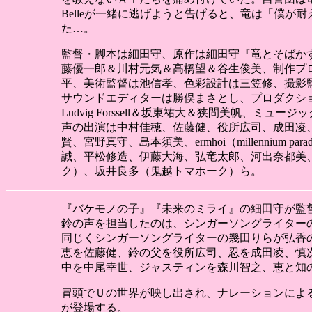
Belleが一緒に逃げようと告げると、竜は「僕
た…。
監督・脚本は細田守、原作は細田守『竜とそばか
藤優一郎＆川村元気＆高橋望＆谷生俊美、制作プ
平、美術監督は池信孝、色彩設計は三笠修、撮影
サウンドエディターは勝俣まさとし、プロダクション
Ludvig Forssell＆坂東祐大＆狭間美帆、ミュージ
声の出演は中村佳穂、佐藤健、役所広司、成田凌
賢、宮野真守、島本須美、ermhoi（millenn
誠、平松修造、伊藤大海、弘竜太郎、河出奈都美
ク）、坂井良多（鬼越トマホーク）ら。
『バケモノの子』『未来のミライ』の細田守が監
鈴の声を担当したのは、シンガーソングライター
同じくシンガーソングライターの幾田りらが弘香の声を、mill
恵を佐藤健、鈴の父を役所広司、忍を成田凌、慎
中を中尾幸世、ジャスティンを森川智之、恵と知
冒頭でＵの世界が映し出され、ナレーションによる簡
が登場する。