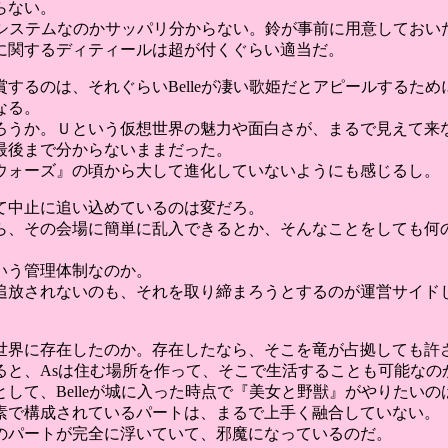
らない。
いうシステムなのかサッパリ分からない。鈴が事前に用意してお
に関するディティールは超が付くぐらい適当だ。
するのは、それぐらいBelleが凄い歌姫だとアピールするため
なる。
ろうか。Ｕという仮想世界の魅力や面白さが、まるで見えて来
最後まで分からないままだった。
ウォーズ』の頃から大して進化していないようにも感じるし。
て中止に追い込めているのは変だろ。
ら、その会場に簡単に乱入できるとか、そんなことをしても何
いう管理体制なのか。
追放されないのも、それを取り締まろうとするのが運営サイド
世界に存在したのか。存在したなら、そこを竜が占拠しても許
ると、Asは住む場所を作って、そこで生活することも可能なの
して、Belleが城に入った時点で『美女と野獣』がやりたい
素で構成されているパートは、まるで上手く融合していない。
のパートが完全に浮いていて、邪魔になっているのだ。