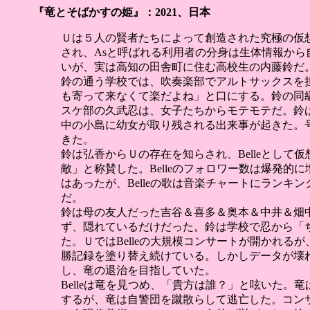
『竜とそばかすの姫』：2021、日本
Ｕは５人の賢者たちによって創造された究極の仮
され、Asと呼ばれる利用者の分身は生体情報から
いが、実は高知の田舎町に住む高校生の内藤鈴だ
鈴の通う学校では、吹奏楽部でアルトサックスを
も寄って来なくて楽だよね」と口にする。鈴の同
スケ部の久武忍は、女子たちからモテモテだ。鈴
中の小島に幼女が取り残される出来事が起きた。
きた。
鈴は弘香からＵの存在を知らされ、Belleとして
敵」と称賛した。Belleのフォロワー数は爆発的に
はあったが、Belleの歌は音楽チャートにランキ
だ。
鈴は母の友人だった吉谷＆喜多＆奥本＆中井＆畑
ず、隠れているだけだった。鈴は学校で忍から「
た。ＵではBelleの大規模コンサートが開かれ
勝記録を塗り替え続けている。しかしデータが壊
し、竜の退治を目指していた。
Belleは竜を見つめ、「貴方は誰？」と呟いた
するが、竜は自警団を蹴散らして逃亡した。コン