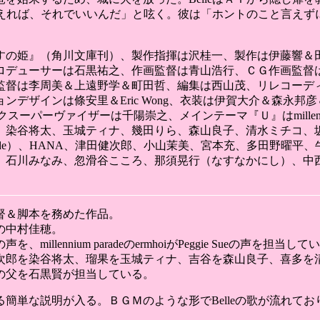
が耐えれば、それでいいんだ」と呟く。彼は「ホントのこと言え
すの姫』（角川文庫刊）、製作指揮は沢桂一、製作は伊藤響＆
ロデューサーは石黒祐之、作画監督は青山浩行、ＣＧ作画監督
監督は李周美＆上遠野学＆町田哲、編集は西山茂、リレコーデ
デザインは條安里＆Eric Wong、衣装は伊賀大介＆森永邦
ックスーパーヴァイザーは千陽崇之、メインテーマ『Ｕ』はmillennium p
、染谷将太、玉城ティナ、幾田りら、森山良子、清水ミチコ、
ium parade）、HANA、津田健次郎、小山茉美、宮本充、多田
、石川みなみ、忽滑谷こころ、那須晃行（なすなかにし）、中
督＆脚本を務めた作品。
の中村佳穂。
ennium paradeのermhoiがPeggie Sueの声を担当して
次郎を染谷将太、瑠果を玉城ティナ、吉谷を森山良子、喜多を
の父を石黒賢が担当している。
単な説明が入る。ＢＧＭのような形でBelleの歌が流れており