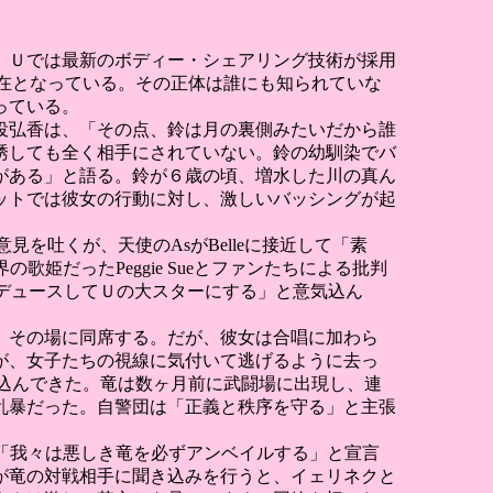
。Ｕでは最新のボディー・シェアリング技術が採用
存在となっている。その正体は誰にも知られていな
っている。
役弘香は、「その点、鈴は月の裏側みたいだから誰
誘しても全く相手にされていない。鈴の幼馴染でバ
がある」と語る。鈴が６歳の頃、増水した川の真ん
ットでは彼女の行動に対し、激しいバッシングが起
見を吐くが、天使のAsがBelleに接近して「素
姫だったPeggie Sueとファンたちによる批判
プロデュースしてＵの大スターにする」と意気込ん
、その場に同席する。だが、彼女は合唱に加わら
が、女子たちの視線に気付いて逃げるように去っ
び込んできた。竜は数ヶ月前に武闘場に出現し、連
乱暴だった。自警団は「正義と秩序を守る」と主張
は「我々は悪しき竜を必ずアンベイルする」と宣言
が竜の対戦相手に聞き込みを行うと、イェリネクと