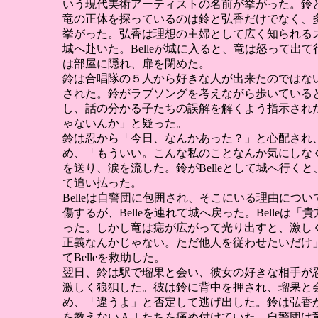
いう現代美術アーティストの名前が挙がった。鈴
竜の正体を探っているのは鈴と弘香だけでなく、
挙がった。弘香は理想の主婦として広く知られるス
城へ赴いた。Belleが城に入ると、竜は怒って出
は部屋に隠れ、扉を閉めた。
鈴は合唱隊の５人から好きな人が出来たのではな
された。鈴がラブソングを考えながら歩いていると
し、話の分かる子たちの誤解を解くよう指示され
ゃないんか」と疑った。
鈴は忍から「今日、なんかあった？」と心配され
め、「もういい。こんな私のことなんか気にしな
を送り、涙を流した。鈴がBelleとして城へ行く
て追い払った。
Belleは自警団に包囲され、そこにいる理由につ
傷するが、Belleを連れて城へ戻った。Bell
った。しかし竜は痣が広がって光り出すと、激しく苦
正義なんかじゃない。ただ他人を従わせたいだけ
てBelleを救助した。
翌日、鈴は駅で瑠果と会い、彼女の好きな相手が
激しく狼狽した。彼は鈴に背中を押され、瑠果と会
め、「違うよ」と否定して逃げ出した。鈴は弘香か
を教えないＡＩたちを痛め付けていた。自警団は竜