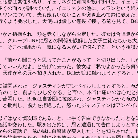
と弘香は素性を偽り、イェリネクに質問を投げ掛けた。イェリ
多くの面々が調べていた。イェリネクの他に、スワンという婦
ワンについて、夫も娘もいないことを突き止めて鈴に教えた。鈴
て行くよう要求した。天使には優しい態度で接する竜を見て、Be
いかと指摘され、頬を赤くしながら否定した。彼女は合唱隊か
、グループLINEに忍との関係を誤解した女子生徒たちから
た。そこへ瑠果から「気になる人がいて悩んでる」という相談
、「前から聞こうと思ってたことがあって」と切り出した。し
くていいんだよ」と告げて去った。彼女は「私でよかったら何
と、天使が竜の元へ招き入れた。Belleが痣に触れようとする
いて詰問された。ジャスティンがアンベイルしようとすると、竜が
eは「貴方のこと、前より少し分かる」と言い、本当に痛いのは心
悶した。Belleは自警団に拉致され、ジャスティンから竜の居
」と批判し、協力を拒絶した。怒ったジャスティンはアンベイ
忍ではなく慎次郎であること、上手く告白できなかったことを
話を交わした。駅を出た鈴は、忍と遭遇して告白しようとする。
らの電話で、竜の城に自警団が突入したことを知らされた。鈴が
を始末するため、城に火を放った。BelleはＡＩから隠し扉