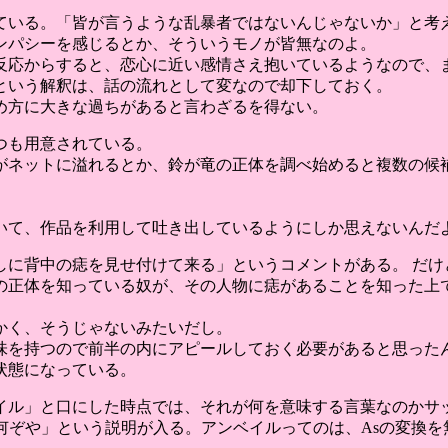
ている。「皆が言うような乱暴者ではないんじゃないか」と考
ンパシーを感じるとか、そういうモノが皆無なのよ。
反応からすると、恋心に近い感情さえ抱いているようなので、
という解釈は、話の流れとして変なので却下しておく。
め方に大きな過ちがあると言わざるを得ない。
つも用意されている。
がネットに溢れるとか、鈴が竜の正体を調べ始めると複数の候
いて、作品を利用して吐き出しているようにしか思えないんだ
しに背中の痣を見せ付けて来る」というコメントがある。 だけ
の正体を知っている奴が、その人物に痣があることを知った上
かく、そうじゃないみたいだし。
味を持つので前半の内にアピールしておく必要があると思った
状態になっている。
イル」と口にした時点では、それが何を意味する言葉なのかサ
とは何ぞや」という説明が入る。アンベイルってのは、Asの変換