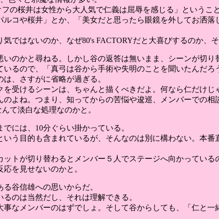
プオフの桜井は女性から大人気で仁義は屈辱を感じる」というこ
パルコや桜井」とか、「美女だと思ったら眼鏡を外してお洒落
ではないのか、なぜ80's FACTORYだと大喜びするのか
悪いのかと尋ねる。しかし谷の返答は無いまま、シーンが切り
ているので、「真弓は谷から手術や失明のことを聞いたんだろ
のは、さすがに省略が過ぎる。
クを受けるシーンは、ちゃんと描くべきだよ。何なら仁だけじ
んのよね。つまり、知ってからの苦悩や逡巡、メンバーでの相
、なんて淡白な処理なのかと。
でには、10分ぐらい掛かっている。
という目的も含まれているが、そんなのは別に構わない。本番
カットが切り替わるとメンバー５人でステージへ向かっている
反応を見せないのかと。
ある谷信雄への思いからだ。
いるのは当然だし、それは理解できる。
大事なメンバーのはずでしょ。そして谷からしても、「仁と一