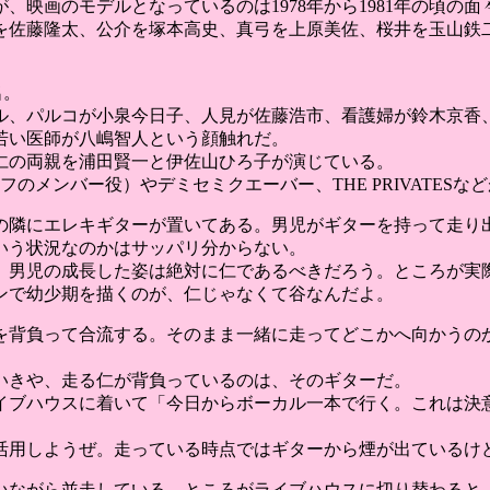
映画のモデルとなっているのは1978年から1981年の頃の面
を佐藤隆太、公介を塚本高史、真弓を上原美佐、桜井を玉山鉄
名。
ル、パルコが小泉今日子、人見が佐藤浩市、看護婦が鈴木京香
若い医師が八嶋智人という顔触れだ。
仁の両親を浦田賢一と伊佐山ひろ子が演じている。
オフのメンバー役）やデミセミクエーバー、THE PRIVATES
の隣にエレキギターが置いてある。男児がギターを持って走り
いう状況なのかはサッパリ分からない。
、男児の成長した姿は絶対に仁であるべきだろう。ところが実
ンで幼少期を描くのが、仁じゃなくて谷なんだよ。
を背負って合流する。そのまま一緒に走ってどこかへ向かうの
いきや、走る仁が背負っているのは、そのギターだ。
イブハウスに着いて「今日からボーカル一本で行く。これは決
。
活用しようぜ。走っている時点ではギターから煙が出ているけ
いながら並走している。ところがライブハウスに切り替わると