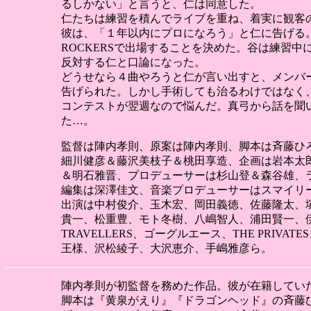
るしかない」と言うと、仁は同意した。
仁たちは練習を積んでライブを重ね、着実に観客
彼は、「１年以内にプロになろう」と仁に告げる。仁
ROCKERSで出場することを決めた。谷は練習
反対する仁と口論になった。
どうせなら４曲やろうと仁が言い出すと、メンバ
告げられた。しかし手術しても治るわけではなく
コンテストが翌週なので悩んだ。真弓から話を聞
た…。
監督は陣内孝則、原案は陣内孝則、脚本は斉藤ひ
細川健彦＆藤沢美枝子＆桃田享造、企画は岩本太
＆明石雅晋、プロデューサーは杉山登＆森谷雄、
編集は深澤佳文、音楽プロデューサーはスマイリ
出演は中村俊介、玉木宏、岡田義徳、佐藤隆太、
貴一、松重豊、モト冬樹、八嶋智人、浦田賢一、伊
TRAVELLERS、ゴーグルエース、THE PRIVA
王様、沢松綾子、大沢恵介、手嶋雅彦ら。
陣内孝則が初監督を務めた作品。彼が在籍していたロ
脚本は『黄泉がえり』『ドラゴンヘッド』の斉藤