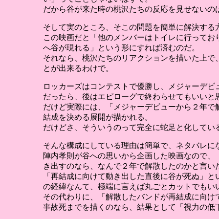
だから谷が来た時の桃沢たちの反応を見せないの
そして実のところ、そこの問題を簡単に解決する
この映画だと「他のメンバーはトイレに行ってお
へ谷が現れる」という形にすれば済むのだ。
それなら、桃沢たちのリアクションを描いた上で
とが出来るわけで。
ロッカーズはコンテストで優勝し、メジャーデビ
だったら、後はエピローグで終わらせてもいいと
だけど実際には、「メジャーデビューから２年で
結成を決める展開が描かれる。
だけどさ、そういうのって完全に蛇足と化してい
そんな構成にしている理由は簡単で、ネタバレに
陣内孝則が谷への思いから企画した映画なので、
き出すのなら、なんで２年で解散したのかと言い
「再結成に向けて動き出した直後に谷が死ぬ」と
の経緯なんて、極端に言えば丸ごとカットでもい
その代わりに、「解散したバンドが再結成に向け
事故死までを描くのなら、結果として「視力の低