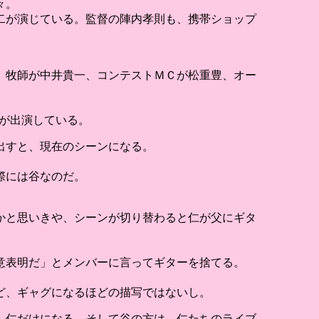
々。
二が演じている。監督の陣内孝則も、携帯ショップ
、牧師が中井貴一、コンテストＭＣが松重豊、オー
などが出演している。
出すと、現在のシーンになる。
際には谷なのだ。
かと思いきや、シーンが切り替わると仁が父にギタ
意表明だ」とメンバーに言ってギターを捨てる。
ど、ギャグになるほどの描写ではないし。
、仁だけになる。そして谷の方は、仁たちのライブ