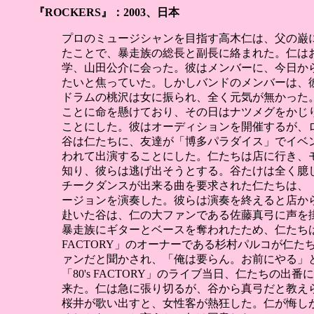
『ROCKERS』：2003、日本
プロのミュージシャンを目指す高木仁は、父の巌
たことで、暴走族の総長と副長に絡まれた。仁はお
学、山田公介に会った。彼はメンバーに、今日か
たいと焦っていた。しかしバンドのメンバーは、
ドラムの桃沢は女に振られ、全く元気が無かった
ことに命を懸けており、その日はナツメグをかじ
ことにした。彼はオーディションを開催するが、
谷は仁たちに、友達が「博多パラダイス」でイベ
われて出演することにした。仁たちは店に行き、
知り、彼らは逃げ出そうとする。谷たけは全く臆
チークダンスが出来る曲を要求された仁たちは、
ージョンを演奏した。彼らは演奏を終えると店か
赴いた谷は、仁の大ファンである佐藤真弓に声を
暴走族にギターとベースを奪われたため、仁たちは
FACTORY」のオーナーである杉村パルコが仁
ァンだと聞かされ、「俺は要らん。お前にやる」
「80's FACTORY」のライブ当日、仁たち
来た。仁は急に張り切るが、谷から真弓だと教え
桜井が歌い出すと、女性客が熱狂した。仁が悔し