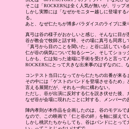
そこは「ROCKERSは全く人気が無いが、リッ
しかし実際には「なぜかモニター越しに登場する
る。
あと、なぜ仁たちが博多パラダイスのライブに乗り気
真弓は谷の様子がおかしいと感じ、そんなに目が
谷が教会で牧師と話す時、その場に真弓も同席し
「真弓から目のことを聞いた」と谷に話している
仁が谷の病気について知るシーン、そしてショッ
しかも、仁は知った途端に手術を受けろと言って
ROCKERSにとって大きな出来事のはずなのに
コンテスト当日になってから仁たちの出番が来るま
その中には「ゲストのバンドを登場させるため」
言える展開だが、それも一向に構わない。
ただし、谷が出演に反対する仁を説き伏せた後、
なぜ谷が会場に現れたことに対する、メンバーの
陣内孝則が本作品を企画したのは、谷のモデルで
なので、この映画で「仁と谷の絆」を軸に据えて
しかし桃沢たちからしても、谷はバンドにとって
い」ってことじゃないはずで。