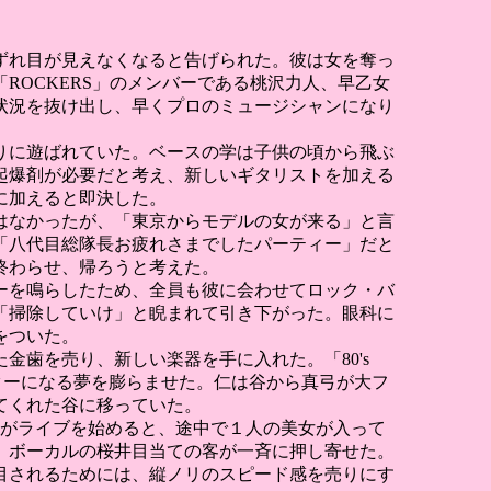
ずれ目が見えなくなると告げられた。彼は女を奪っ
OCKERS」のメンバーである桃沢力人、早乙女
状況を抜け出し、早くプロのミュージシャンになり
りに遊ばれていた。ベースの学は子供の頃から飛ぶ
起爆剤が必要だと考え、新しいギタリストを加える
に加えると即決した。
はなかったが、「東京からモデルの女が来る」と言
「八代目総隊長お疲れさまでしたパーティー」だと
終わらせ、帰ろうと考えた。
ーを鳴らしたため、全員も彼に会わせてロック・バ
「掃除していけ」と睨まれて引き下がった。眼科に
をついた。
歯を売り、新しい楽器を手に入れた。「80's
ターになる夢を膨らませた。仁は谷から真弓が大フ
てくれた谷に移っていた。
たちがライブを始めると、途中で１人の美女が入って
、ボーカルの桜井目当ての客が一斉に押し寄せた。
目されるためには、縦ノリのスピード感を売りにす