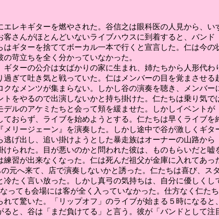
にエレキギターを燃やされた。谷信之は眼科医の人見から、い
客さんがほとんどいないライブハウスに到着すると、バンド「R
らはギターを捨ててボーカル一本で行くと宣言した。仁は今の
彼の苛立ちを全く分かっていなかった。
。ギターの公介は女ばかりの家に生まれ、姉たちから人形代わ
り過ぎて吐き気と戦っていた。仁はメンバーの目を覚まさせる
ロクなメンツが集まらない。しかし谷の演奏を聴き、メンバー
ントをやるので出演しないかと持ち掛けた。仁たちは乗り気で
モデルのアケミたちと会って頬を緩ませた。しかしイベントが
しておらず、ライブを始めようとする。仁たちは早くライブを
『メリージェーン』を演奏した。しかし途中で谷が激しくギタ
ら逃げ出し、追い掛けようとした暴走族はオーナーの山路から
掛けられた。目が悪いのかと問われた彼は、ものもらいだと嘘
練習が出来なくなった。仁は死んだ祖父が金庫に入れてあった金
たちの元へ来て、店で演奏しないかと誘った。仁たちは喜び、ス
と冷たく言い放った。しかし真弓の気持ちは、自分に優しくし
の出番になっても会場には客が全く入っていなかった。仕方なく仁
られて驚いた。「リップオフ」のライブが始まる５時になると
がると、谷は「まだ負けてる」と言う。彼が「バンドとして注