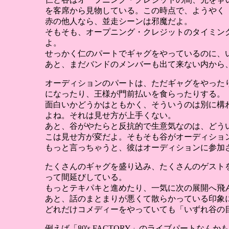
を客席から見物している。この時点で、ようやく
赤の他人なら、並走シーンは邪魔だよ。
そもそも、オープニング・クレジットのタイミン
よ。
せっかく仁のパートでギャグをやっているのに、
あと、まだバンドのメンバーも出て来ない内から
オーディションのパートは、ただギャグをやった
になったり、王様が門前払いを食らったりする。
面白いかどうかはともかく、そういうのは別に構
よね。それは見せ方が上手くない。
あと、谷がやたらと反抗的で生意気なのは、どう
こは見せ方が変だよ。そもそも谷がオーディショ
もっと言っちゃうと、彼はオーディションに参加
たくさんのギャグを盛り込み、たくさんのゲスト
って間延びしている。
もっとテキパキと進めたり、一気に次の展開へ飛
あと、話のまとまりが悪くて散らかっている印象
どれだけコメディーをやっていても「いずれ谷の
例えば「80's FACTORY」のライブパートな