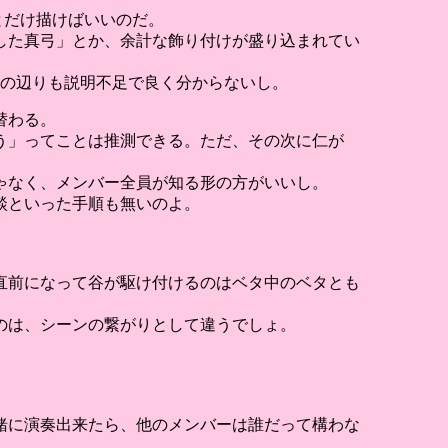
とだけ描けばいいのだ。
した真弓」とか、余計な飾り付けが盛り込まれてい
、その辺りも説明不足で良く分からないし。
替わる。
う」ってことは推測できる。ただ、その次に仁が
ゃなく、メンバー全員が知る形の方がいいし。
談といった手順も無いのよ。
直前になって谷が駆け付けるのはベタ中のベタとも
のは、シーンの繋がりとして違うでしょ。
緒に演奏出来たら、他のメンバーは誰だって構わな