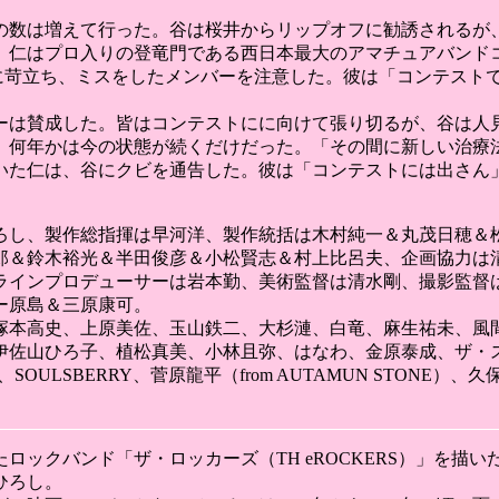
の数は増えて行った。谷は桜井からリップオフに勧誘されるが
はプロ入りの登竜門である西日本最大のアマチュアバンドコンテスト
中に苛立ち、ミスをしたメンバーを注意した。彼は「コンテスト
ーは賛成した。皆はコンテストにに向けて張り切るが、谷は人
、何年かは今の状態が続くだけだった。「その間に新しい治療
いた仁は、谷にクビを通告した。彼は「コンテストには出さん
ろし、製作総指揮は早河洋、製作統括は木村純一＆丸茂日穂＆
郎＆鈴木裕光＆半田俊彦＆小松賢志＆村上比呂夫、企画協力は
ラインプロデューサーは岩本勤、美術監督は清水剛、撮影監督
ー原島＆三原康可。
塚本高史、上原美佐、玉山鉄二、大杉漣、白竜、麻生祐未、風
佐山ひろ子、植松真美、小林且弥、はなわ、金原泰成、ザ・スリ
TES、SOULSBERRY、菅原龍平（from AUTAMUN ST
ックバンド「ザ・ロッカーズ（TH eROCKERS）」を描い
ひろし。