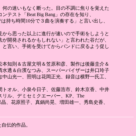
、何の迷いもなく断った。目の不調に焦りを覚えた
「Beat Big Bang」の存在を知り、
では持ち時間10分で３曲を演奏する」と言い出し、
見から思った以上に進行が速いので手術をしようと
法が開発されるかもしれない」と言われた谷だが、
」と言い、手術を受けてからバンドに戻るよう促し
松本知則＆古屋文明＆笠原和彦、製作は後藤圭介＆
清水透＆白濱なつみ、スーパーバイザーは井口玲子
は中山光一、照明は花岡正光、録音は横野一氏工、
間トオル、小泉今日子、佐藤浩市、鈴木京香、中井
ル、デミセミクエーバー、KP、The
ONE）、久保晶、花原照子、真鍋尚晃、増田雄一、秀島史香、
た自伝的作品。