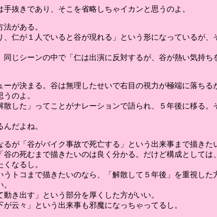
は手抜きであり、そこを省略しちゃイカンと思うのよ。
方法がある。
り、仁が１人でいると谷が現れる」という形になっているが、
、同じシーンの中で「仁は出演に反対するが、谷が熱い気持ち
ューが決まる。谷は無理したせいで右目の視力が極端に落ちる
思うのよ。
解散した」ってことがナレーションで語られ、５年後に移る。
るんだよね。
なるが「谷がバイク事故で死亡する」という出来事まで描きた
「谷の死むまで描きたいのは良く分かる。だけど構成としては
たくなるし。
いうトコまで描きたいのなら、「解散して５年後」を重視した
い。
て動き出す」という部分を厚くした方がいい。
下が云々」という出来事も邪魔になっちゃってるし。