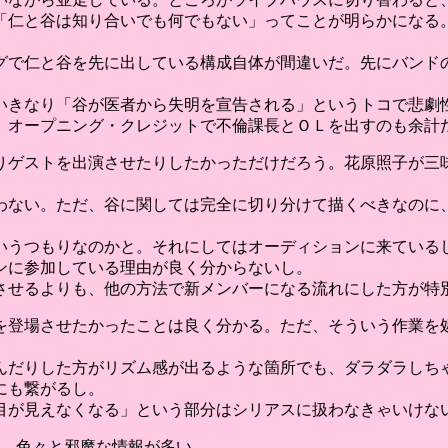
「仁と谷は知り合いでも何でもない」ってことが明らかになる
グで仁と谷を先に出している構成自体が間違いだ。先にバンド
いきなり「谷が医者から失明を宣告される」というトコで悲劇
、オープニング・クレジットで不倫課長とＯＬを出すのも余計
りゲストを出演させたりしたかっただけだろう。花原照子が三
わない。ただ、谷に関しては完全に切り分けて描くべきなのに
いうつもりなのかと。それにしてはオーディションに来ている
ンに参加している理由が良く分からないし。
させるよりも、他の方法で新メンバーになる流れにした方が特
を登場させたかったことは良く分かる。ただ、そういう作業を
んだりした方がリズム感が出るような箇所でも、ダラダラしち
にも繋がるし。
目が見えなくなる」という部分はシリアスに扱わなきゃいけな
んかも、色々と邪魔な情報が多い。