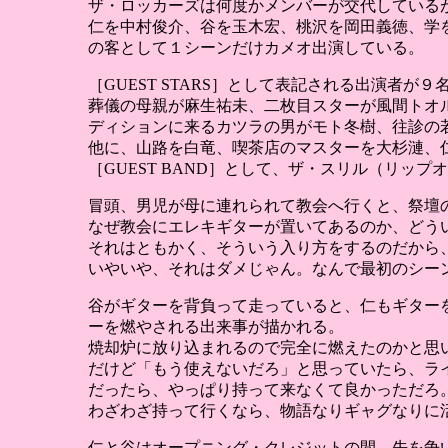
ザ・ロッカーズは何度かメンバーが交代しているが、
仁を中村俊介、谷を玉木宏、桃沢を岡田義徳、学
の客として１シーンだけカメオ出演している。
［GUEST STARS］として表記される出演者が９
葬儀の母親が麻生祐未、二枚目スターが風間トオ
ディションに来るカツラの男がモト冬樹、往診の
他に、山路を白竜、喫茶店のマスターを大杉漣、
［GUEST BAND］として、ザ・スリル（リップ
冒頭、男児が母に連れられて教会へ行くと、祭壇
なぜ教会にエレキギターが置いてあるのか、どう
それはともかく、そういう入り方をするのだから
いやいや、それはダメじゃん。なんで最初のシー
谷がギターを背負って走っていると、仁もギター
ーを燃やされる出来事が描かれる。
焼却炉に放り込まれるので完全に燃えたのかと思
だけど「もう使えないだろ」と思っていたら、ラ
だったら、やっぱり持って来なくて良かっただろ
わざわざ持って行くなら、物語なりギャグなりに
仁と谷はオープニング・クレジットの間、先を争