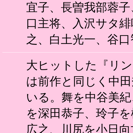
宜子、長曽我部蓉子
口主将、入沢サタ緋
之、白土光一、谷口
大ヒットした『リン
は前作と同じく中田
いる。舞を中谷美紀
を深田恭子、玲子を
広之、川尻を小日向