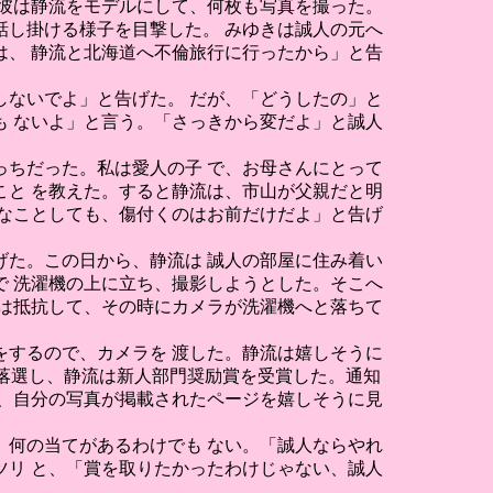
彼は静流をモデルにして、何枚も写真を撮った。
し掛ける様子を目撃した。 みゆきは誠人の元へ
、 静流と北海道へ不倫旅行に行ったから」と告
ないでよ」と告げた。 だが、「どうしたの」と
 ないよ」と言う。「さっきから変だよ」と誠人
ちだった。私は愛人の子 で、お母さんにとって
と を教えた。すると静流は、市山が父親だと明
なことしても、傷付くのはお前だけだよ」と告げ
た。この日から、静流は 誠人の部屋に住み着い
 洗濯機の上に立ち、撮影しようとした。そこへ
は抵抗して、その時にカメラが洗濯機へと落ちて
するので、カメラを 渡した。静流は嬉しそうに
は落選し、静流は新人部門奨励賞を受賞した。通知
、自分の写真が掲載されたページを嬉しそうに見
何の当てがあるわけでも ない。「誠人ならやれ
リ と、「賞を取りたかったわけじゃない、誠人