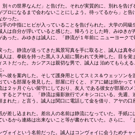
、別々の世界なんだ」と告げた。それが実質的に、別れを告げる
プロになるまで会わないことにしよう。待ってるから」と告げ、
なかった。
ら右手の中指にヒビが入っていることを告げられた。大学の同級
誠人は自分が浮いていると感じた。帰ろうとした時、みゆきが声
があった。みゆきは誠人に、「静流が１年前に ニューヨークで
戻った。静流が送ってきた風景写真を手に取ると、誠人は真冬の
誠人は、拳銃を持った黒人３人組に襲われて失神した。目を覚ま
ィストだった。カシアスは親切な男で、誠人は 泊めてもらえる
た。
所へ彼を案内した。そして護身用としてスミス＆ウェッソンを渡
出ている部屋を発見した。部屋に行くと、ドアに鍵は掛かって 
流は２ヶ月ぐらい留守にしており、友人 である彼女が部屋のメ
。するとアヤは、「静流は撮影旅行でメキシコにいる。先週、連
頼まれた」と言う。誠人は関口に電話して金を借り、アヤの口座
紙が差し込まれた。差出人の名前は静流になっていた。手紙には
ているから連絡は出来ないこと等が書かれていた。さらに、「ま
ンヴォイという名前だった。誠人はコンヴォイに会うためチャイ