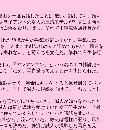
由を一度も話したことは 無い。話しても、誰も
クライアントの愛人の三流モデルが写真に文句を
は白浜を殴り飛ばし、それで下請広告店社長から
れた静流からの手紙が 届いていた。手紙には、
を、 たまたま雑誌社の人に認めてもらい、個展を
は撮れない」と苛立ちを覚えた。暴れて右手を打
それは「アンアンアン」と いう名のエロ雑誌だっ
に 「ねえ、写真撮ってよ」と声を掛けられた。
影させて、河合にキスを すると見せ掛けてパン
た。 そして誠人に視線を向けて、「ちょっとし
を言わずに立ち去った。 誠人が知らなかっただ
人 は同じ講義を受けていた女子学生から、「雑
に住んでいるらしい」といった噂話を聞いた。
掛かり、泣いていた。 静流は電柱に登り、風船
ーズを決めた。静流は誠人が撮影した写真を見