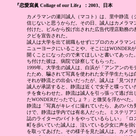
『恋愛寫眞 Collage of our Life』：2003、日本
カメラマンの瀬川誠人（マコト）は、里中静流（
信じないと思うからだ。その日、誠人はカメラマ
付けた。ビルから投げ出された広告代理店勤務の
クビを宣告された。
誠人は大学を出て就職もせずにプロのカメラマン
ニューヨークにいることや、そこにはWONDER
開くことになったので来てほしいと書いてあった
ち付けた彼は、病院で診察してもらった。
1999年。大学生の誠人は、白浜が「アンアンの
たため、騙されて写真を使われた女子学生たちは
それが静流との出会いだったが、誠人は「見つけ
誠人が承諾すると、静流は近くで女子と喋ってい
チを食らわせた。静流は誠人を引っ張って逃げ出
たWONDERだったでしょ？」と微笑を浮かべた。
静流は「写真がキレイに撮れていたら、あのバカ
けで、静流は学内では有名人だった。ミステリア
誌のライターのバイトをやっているらしい」「ロ
町を歩いていた誠人は、泣いている少女に声を掛
を取ってあげた。その様子を見た誠人は、カメラ