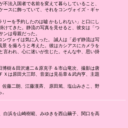
が不法入国者で名前を変えて暮らしていること、
ケースに飾っていて、それをコンヴォイズ・ギャ
リーを予約したのは嘘 かもしれない」と口にし
掛けてきた。静流の写真を見せると、彼女は「つ
サンは母親だった。
ンヴォイは気に入った。 誠人は「必ず静流は写
景 を撮ろうと考えた。彼はカシアスにカメラを
と言われ、心に迷いが生じた。そんな中、思い掛
博樹＆田沢連二＆原克子 ＆市山竜次、撮影は唐
ＦＸは原田大三郎、音楽は見岳章＆武内亨、主題
佐藤二朗、江藤漢斉、 原田篤、塩山みさこ、野
uら。
、白浜を山崎樹範、みゆきを西山繭子、関口を高