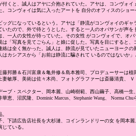
が付くと、誠人はアヤに介抱されていた。アヤは、コンヴォイ 
た。コンヴォイは気に入ったアートを 自分のオフィスのショー
ビッグになっているという。アヤは「静流がコンヴォイのギャラ
ていたので、外で待とうとした。すると一人のオバサンが声を 
は、一人の女性が待っていた。その女性 がコンヴォイで、オバ
親は「写真を見てごらん」と娘に促した。写真を目にすると、コ
連絡は全く無かった。誠人は、静流が見ていたニューヨークの風
人はカシアスから「お前は静流に騙されて いるのではないか」
近藤邦勝＆石川富康＆亀井修＆島本雅司、プロデューサーは植田
上妻敏厚、美術は佐々木尚、フォトグラファーは斎藤清貴、 Ｖ
デーブ・スペクター、岡本麗、山崎樹範、西山繭子、高橋一生、
ominic Marcus、Stephanie Wang、 Norma Ch
品。
子、下請広告店社長を大杉漣、コインランドリーの女 を岡本麗
演じている。