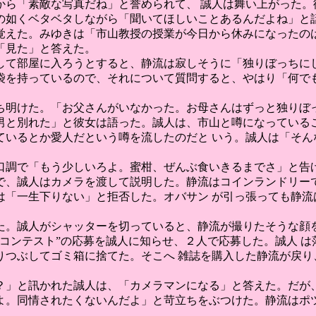
から「素敵な写真だね」と誉められて、 誠人は舞い上がった。
の如くベタベタしながら「聞いてほしいことあるんだよね」と話
覚えた。みゆきは「市山教授の授業が今日から休みになったのは
「見た」と答えた。
して部屋に入ろうとすると、静流は寂しそうに「独りぼっちにし
袋を持っているので、それについて質問すると、やはり「何でも
ち明けた。「お父さんがいなかった。お母さんはずっと独りぼっ
男と別れた」と彼女は語った。誠人は、市山と噂になっているこ
ているとか愛人だという噂を流したのだと いう。誠人は「そん
口調で「もう少しいろよ。蜜柑、ぜんぶ食いきるまでさ」と告げ
で、誠人はカメラを渡して説明した。静流はコインランドリーで
は「一生下りない」と拒否した。オバサン が引っ張っても静流
た。誠人がシャッターを切っていると、静流が撮りたそうな顔を
コンテスト”の応募を誠人に知らせ、２人で応募した。誠人 
りつぶしてゴミ箱に捨てた。そこへ 雑誌を購入した静流が戻り
？」と訊かれた誠人は、「カメラマンになる」と答えた。だが、
よ。同情されたくないんだよ」と苛立ちをぶつけた。静流はポツ