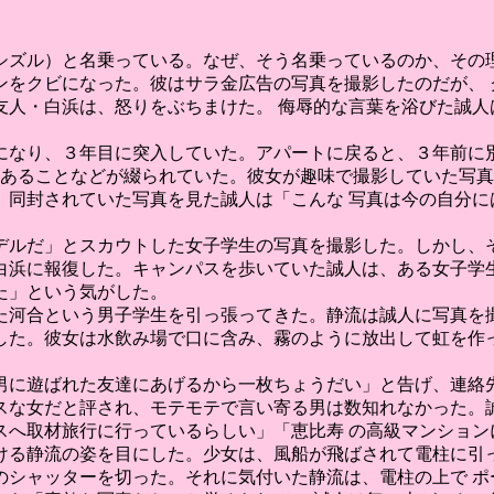
シズル）と名乗っている。なぜ、そう名乗っているのか、その理
ンをクビになった。彼はサラ金広告の写真を撮影したのだが、 
友人・白浜は、怒りをぶちまけた。 侮辱的な言葉を浴びた誠人
になり、３年目に突入していた。アパートに戻ると、３年前に別
があることなどが綴られていた。彼女が趣味で撮影していた写真
。同封されていた写真を見た誠人は「こんな 写真は今の自分に
モデルだ」とスカウトした女子学生の写真を撮影した。しかし、
白浜に報復した。キャンパスを歩いていた誠人は、ある女子学生
た」という気がした。
た河合という男子学生を引っ張ってきた。静流は誠人に写真を撮
した。彼女は水飲み場で口に含み、霧のように放出して虹を作っ
男に遊ばれた友達にあげるから一枚ちょうだい」と告げ、連絡先
スな女だと評され、モテモテで言い寄る男は数知れなかった。誠
スへ取材旅行に行っているらしい」「恵比寿 の高級マンション
ける静流の姿を目にした。少女は、風船が飛ばされて電柱に引っ
のシャッターを切った。それに気付いた静流は、電柱の上で ポ