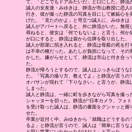
て、「どこでもドアみたいだ」と口にした。静流
誠人の女友達・みゆきは、静流が市山教授に恋人
行き、彼が撮った静流の写真を目にして嫉妬心を
げた。「見たのかよ」と苛立つ誠人に、みゆきは
誠人がアパートへ戻ると、外に静流がいた。無視
尋ねると、彼女は「何でもないよ」と言う。何か
が口にすると、静流は袋から位牌を取り出した。
誠人が部屋に招き入れると、静流は母親の死を打
は不幸の種だった。あたしが負担になって、その
かした。嫌がらせとして、静流は市山と付き合っ
た。
静流が帰ろうとするので、誠人はぶっきらぼうな
た。「写真の撮り方、教えてよ」と静流が言うの
オバサンが現れて「下りなさい」と言うが、静流
しまった。
誠人と静流は、一緒に町を歩きながら写真を撮っ
シャッターを切った。静流が“日本カメラ、フォト
を受け取った誠人は、静流の書面をグシャッと握
せた。
卒業が近付く中、みゆきから「就職はどうするの
るよ」と静流が言うので、誠人は「簡単に言うな
と同じ世界にいたかっただけだよ」と言った。