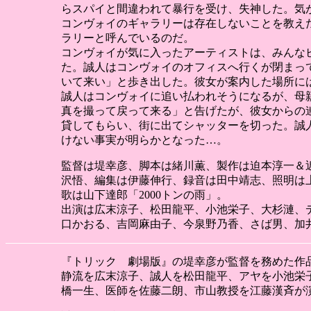
らスパイと間違われて暴行を受け、失神した。気
コンヴォイのギャラリーは存在しないことを教え
ラリーと呼んでいるのだ。
コンヴォイが気に入ったアーティストは、みんな
た。誠人はコンヴォイのオフィスへ行くが閉まっ
いて来い」と歩き出した。彼女が案内した場所に
誠人はコンヴォイに追い払われそうになるが、母
真を撮って戻って来る」と告げたが、彼女からの
貸してもらい、街に出てシャッターを切った。誠
けない事実が明らかとなった…。
監督は堤幸彦、脚本は緒川薫、製作は迫本淳一＆
沢悟、編集は伊藤伸行、録音は田中靖志、照明は
歌は山下達郎「2000トンの雨」。
出演は広末涼子、松田龍平、小池栄子、大杉漣、
口かおる、吉岡麻由子、今泉野乃香、さば男、加井華恵、沼尻隆、D
『トリック 劇場版』の堤幸彦が監督を務めた作
静流を広末涼子、誠人を松田龍平、アヤを小池栄
橋一生、医師を佐藤二朗、市山教授を江藤漢斉が