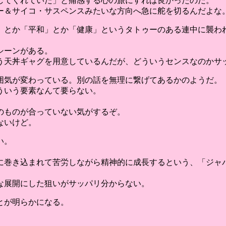
してくれていた」と痛感する心の旅にすれば良かったのだ。
ー＆サイコ・サスペンスみたいな方向へ急に舵を切るんだよな
」とか「平和」とか「健康」というタトゥーのある連中に襲われ
シーンがある。
う天丼ギャグを用意しているんだが、どういうセンスなのかサ
囲気が変わっている。別の話を無理に繋げてあるかのようだ。
ういう要素なんて要らない。
のものが合っていない気がするぞ。
ないけど。
い。
に巻き込まれて苦労しながら精神的に成長するという、「ジャパ
な展開にした狙いがサッパリ分からない。
とが明らかになる。