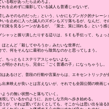
ている暇があったら止めろよ。
それを止めずに撮影している誠人も普通じゃないぞ。
苦しみそのものだった」という、いかにもブンガク的ナレーショ
争いを止めに入った誠人のズボンもズリ落ちるが、なんだ、そ
す幻覚を見るシーンがあるが、「策士、策に溺れる」という感
グシャッと握り潰したりする辺りは、ＳＥも手伝って、ちょっと
、ほとんど「殺してやろうか」みたいな世界だ。
けで、何をそんなに最初から陰気なのかと思ってしまう。
ど、ちっともミステリアスじゃないよな。
こが明かされたら、完全に「ごく普通の子」になっちゃうし。
動はあるけど、普段の行動や言葉からは、エキセントリックが
も出来映えが良いとは言えないが、それでも全国公開の映画じゃ
いようの無い状態へと落ちていく。
無視しているかのように、おかしな方向へ歩き始める。
思うが、それは置いておくとしても、そこからは思い出を辿る旅