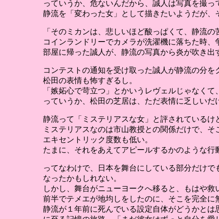
っていうか、危ないんだから、誠人は写真を撮っ
静流を「変わった女」として描きたいようだが、
「そのミカンは、悲しいほど酸っぱくて、静流の
コインランドリーでカメラが洗濯機に落ちた時、
部屋に帰った誠人が、静流の写真から炎が吹き出
コンテストの通知を受け取った誠人が静流の分を
松田の表情も怖すぎるし。
「嫉妬心で苛立つ」とかいうレヴェルじゃなくて
っていうか、松田の芝居は、ただ表情に乏しいだ
静流って「ミステリアスな女」と評されているけ
ミステリアスなのは市山教授との関係だけで、そ
エキセントリック度数も低い。
たまに、それをあえてアピールするかのような行
ってなわけで、日本を舞台にしている部分だけで
なったかもしれない。
しかし、舞台がニューヨークへ移ると、もはや救
前半でテメエが地均しをしたのに、そこを完全に
静流が１年前に死んでいる設定自体がどうかとは