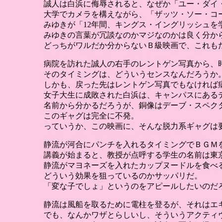
誠人は白浜に侮辱されると、なぜか「ユー・ダイ
大学でカメラを構えながら、「ザッツ・ソー・コ
みゆきが「12年間、キングス・イングリッシュ
みゆきの言葉が冗談なのかマジなのかは良く分か
どっちがワルだか分からないＢ級映画で、これも
病院を訪れた誠人の右手のレントゲン写真から、時
そのタイミングは、どういうセンスなんだろうか
しかも、戻った先はレントゲン写真でもなければ
女子大生に成敗された白浜は、キャンパスにある
名前から分かるだろうが、銅像はデーブ・スペク
このギャグは完全に不発。
っていうか、この映画に、そんな脱力系ギャグは
静流が河合にパンチを入れるタイミングでＢＧＭ
講義が始まると、教授が点呼する学生の名前は東
静流がマヨネーズを入れたカップヌードルを食べ
どういう効果を狙っているのかサッパリだ。
「変な子でしょ」というのをアピールしたいのだ
静流は風船を取るために電柱を登るが、それはエ
でも、なんかワザとらしいし、そういうアクティ