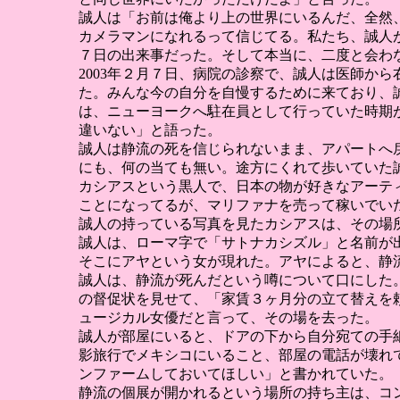
誠人は「お前は俺より上の世界にいるんだ、全然
カメラマンになれるって信じてる。私たち、誠人が
７日の出来事だった。そして本当に、二度と会わ
2003年２月７日、病院の診察で、誠人は医師か
た。みんな今の自分を自慢するために来ており、
は、ニューヨークへ駐在員として行っていた時期
違いない」と語った。
誠人は静流の死を信じられないまま、アパートへ
にも、何の当ても無い。途方にくれて歩いていた
カシアスという黒人で、日本の物が好きなアーテ
ことになってるが、マリファナを売って稼いでい
誠人の持っている写真を見たカシアスは、その場
誠人は、ローマ字で「サトナカシズル」と名前が
そこにアヤという女が現れた。アヤによると、静
誠人は、静流が死んだという噂について口にした
の督促状を見せて、「家賃３ヶ月分の立て替えを
ュージカル女優だと言って、その場を去った。
誠人が部屋にいると、ドアの下から自分宛ての手
影旅行でメキシコにいること、部屋の電話が壊れ
ンファームしておいてほしい」と書かれていた。
静流の個展が開かれるという場所の持ち主は、コ