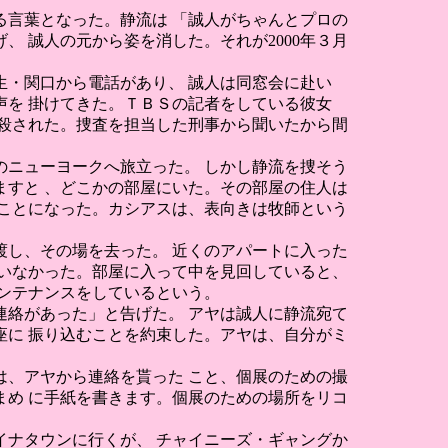
言葉となった。静流は 「誠人がちゃんとプロの
 誠人の元から姿を消した。それが2000年３月
生・関口から電話があり、 誠人は同窓会に赴い
を 掛けてきた。ＴＢＳの記者をしている彼女
殺された。捜査を担当した刑事から聞いたから間
ニューヨークへ旅立った。 しかし静流を捜そう
すと 、どこかの部屋にいた。その部屋の住人は
ことになった。カシアスは、表向きは牧師という
し、その場を去った。 近くのアパートに入った
いなかった。部屋に入って中を見回していると、
ンテナンスをしているという。
絡があった」と告げた。 アヤは誠人に静流宛て
に 振り込むことを約束した。アヤは、自分がミ
、アヤから連絡を貰った こと、個展のための撮
め に手紙を書きます。個展のための場所をリコ
ナタウンに行くが、 チャイニーズ・ギャングか