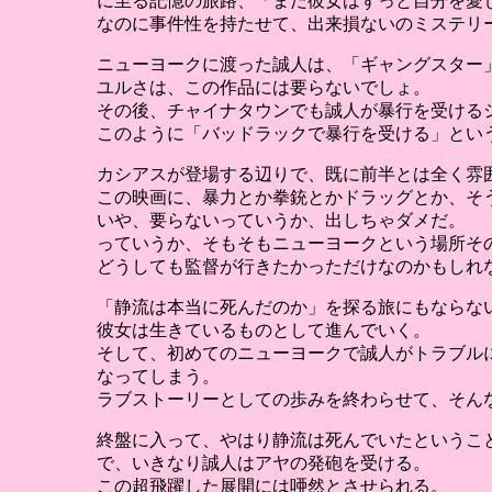
に至る記憶の旅路、「まだ彼女はずっと自分を愛
なのに事件性を持たせて、出来損ないのミステリ
ニューヨークに渡った誠人は、「ギャングスター
ユルさは、この作品には要らないでしょ。
その後、チャイナタウンでも誠人が暴行を受ける
このように「バッドラックで暴行を受ける」とい
カシアスが登場する辺りで、既に前半とは全く雰
この映画に、暴力とか拳銃とかドラッグとか、そ
いや、要らないっていうか、出しちゃダメだ。
っていうか、そもそもニューヨークという場所そ
どうしても監督が行きたかっただけなのかもしれ
「静流は本当に死んだのか」を探る旅にもならな
彼女は生きているものとして進んでいく。
そして、初めてのニューヨークで誠人がトラブル
なってしまう。
ラブストーリーとしての歩みを終わらせて、そん
終盤に入って、やはり静流は死んでいたというこ
で、いきなり誠人はアヤの発砲を受ける。
この超飛躍した展開には唖然とさせられる。