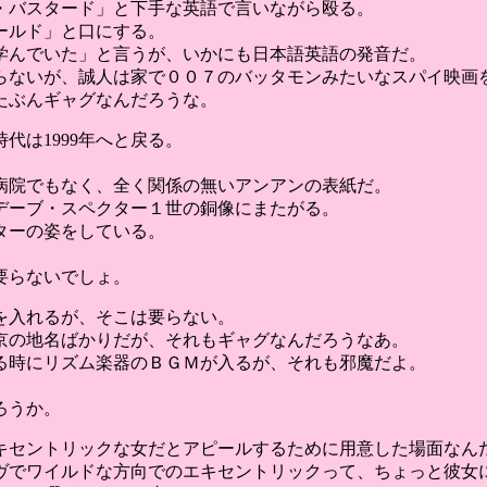
・バスタード」と下手な英語で言いながら殴る。
ールド」と口にする。
を学んでいた」と言うが、いかにも日本語英語の発音だ。
らないが、誠人は家で００７のバッタモンみたいなスパイ映画を
たぶんギャグなんだろうな。
代は1999年へと戻る。
。
病院でもなく、全く関係の無いアンアンの表紙だ。
デーブ・スペクター１世の銅像にまたがる。
ターの姿をしている。
要らないでしょ。
を入れるが、そこは要らない。
京の地名ばかりだが、それもギャグなんだろうなあ。
る時にリズム楽器のＢＧＭが入るが、それも邪魔だよ。
ろうか。
キセントリックな女だとアピールするために用意した場面なん
ヴでワイルドな方向でのエキセントリックって、ちょっと彼女に