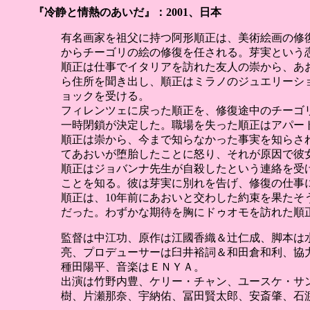
『冷静と情熱のあいだ』：2001、日本
有名画家を祖父に持つ阿形順正は、美術絵画の修
からチーゴリの絵の修復を任される。芽実という
順正は仕事でイタリアを訪れた友人の崇から、あ
ら住所を聞き出し、順正はミラノのジュエリーシ
ョックを受ける。
フィレンツェに戻った順正を、修復途中のチーゴ
一時閉鎖が決定した。職場を失った順正はアパー
順正は崇から、今まで知らなかった事実を知らさ
てあおいが堕胎したことに怒り、それが原因で彼
順正はジョバンナ先生が自殺したという連絡を受
ことを知る。彼は芽実に別れを告げ、修復の仕事
順正は、10年前にあおいと交わした約束を果たそ
だった。わずかな期待を胸にドゥオモを訪れた順
監督は中江功、原作は江國香織＆辻仁成、脚本は
亮、プロデューサーは臼井裕詞＆和田倉和利、協
種田陽平、音楽はＥＮＹＡ。
出演は竹野内豊、ケリー・チャン、ユースケ・サ
樹、片瀬那奈、宇納佑、冨田賢太郎、安斎肇、石