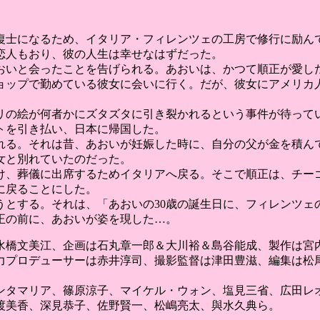
復士になるため、イタリア・フィレンツェの工房で修行に励ん
恋人もおり、彼の人生は幸せなはずだった。
おいと会ったことを告げられる。あおいは、かつて順正が愛し
ョップで勤めている彼女に会いに行く。だが、彼女にアメリカ
リの絵が何者かにズタズタに引き裂かれるという事件が待って
トを引き払い、日本に帰国した。
れる。それは昔、あおいが妊娠した時に、自分の父が金を積ん
女と別れていたのだった。
け、葬儀に出席するためイタリアへ戻る。そこで順正は、チー
に戻ることにした。
うとする。それは、「あおいの30歳の誕生日に、フィレンツ
正の前に、あおいが姿を現した…。
水橋文美江、企画は石丸章一郎＆大川裕＆島谷能成、製作は宮
力プロデューサーは赤井淳司、撮影監督は津田豊滋、編集は松
ンタマリア、篠原涼子、マイケル・ウォン、塩見三省、広田レ
渡美香、深見恭子、佐野賢一、松嶋亮太、與水久典ら。