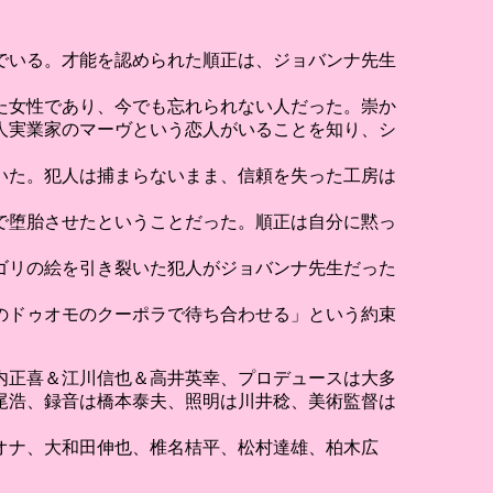
でいる。才能を認められた順正は、ジョバンナ先生
た女性であり、今でも忘れられない人だった。崇か
人実業家のマーヴという恋人がいることを知り、シ
いた。犯人は捕まらないまま、信頼を失った工房は
で堕胎させたということだった。順正は自分に黙っ
ゴリの絵を引き裂いた犯人がジョバンナ先生だった
ェのドゥオモのクーポラで待ち合わせる」という約束
内正喜＆江川信也＆高井英幸、プロデュースは大多
尾浩、録音は橋本泰夫、照明は川井稔、美術監督は
オナ、大和田伸也、椎名桔平、松村達雄、柏木広