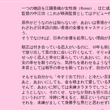
一つの物語を江國香織が女性側（Rosso）、辻仁
監督の中江功（これが映画監督としてはデビュー
原作がどうなのかは知らないが、あおいは香港か
わざわざ日本語の拙い香港の女優をキャスティン
う。
そうでなければ、日本の女優を起用しない理由が
順正は付き合っている恋人がいるのに、10年も
で放り出して昔の女に会いに行くなんて、そりゃ
せっかく恋人と幸せに暮らしていたあおいに、わ
女の幸せを願うのなら、気持ちを迷わせるような
本音としては相手の幸せを願っておらず、自分の
そもそも自分から「今すぐ出て行け」と冷たい言
あと、あおいにしても、金を積まれて愛している
そんで、あおいに対しては未練タラタラでしつこ
ようとしない。そのくせ、なかなか別れを切り出
というわけで、冷静に考えると、順正というのは
それを、未練がましくて身勝手な男だと思わせず