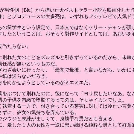
成が男性側（Blu）から描いた大ベストセラー小説を映画化した
作）とプロデュースの大多亮は、いずれもフジテレビで人気ド
らの留学生という設定で、日本人ではなくケリー・チャンが演
グしたということは、おそらく製作サイドとしては、あおいを
見当たらない。
前に別れた女のことをズルズルと引きずっているのだから、未練
責任感が無いというものだ。
ざわざ会いに行ったり、「最初で最後」と言いながら、いかに
手紙は送らないだろう。
方を向かせようとしているのがミエミエだ。
葉をぶつけて別れたのに、後になって「ヨリ戻したいなあ」な
男の子供を内緒で堕胎するってのは、そりゃイカンでしょ。
く執着する一方で、付き合っている芽実に対しては冷たい言葉
さずに、彼女の気持ちを弄んでいる。
ウジウジと未練がましくて、身勝手な男だとも言える。
に、愛した１人の女性を一途に想い続ける純粋な男として好意