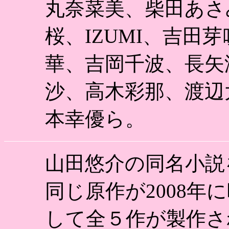
丸奈菜美、柴田あさ
桜、IZUMI、吉田
華、吉岡千波、長矢
沙、高木彩那、渡辺
本幸優ら。
山田悠介の同名小説
同じ原作が2008年
して全５作が製作さ