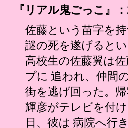
『リアル鬼ごっこ』：2
佐藤という苗字を持
謎の死を遂げるとい
高校生の佐藤翼は佐
プに 追われ、仲間
街を逃げ回った。帰
輝彦がテレビを付け
日、彼は 病院へ行