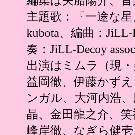
編集は矢船陽介、音
主題歌：『一途な星』
kubota、編曲：JiLL-D
奏：JiLL-Decoy assoc
出演はミムラ（現・
益岡徹、伊藤かずえ
ンガル、大河内浩、
晶、金田龍之介、笑
峰岸徹、なぎら健壱