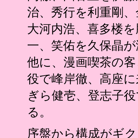
治、秀行を利重剛、
大河内浩、喜多楼を
一、笑佑を久保晶が
他に、漫画喫茶の客
役で峰岸徹、高座に
ぎら健壱、登志子役
る。
序盤から構成がギク