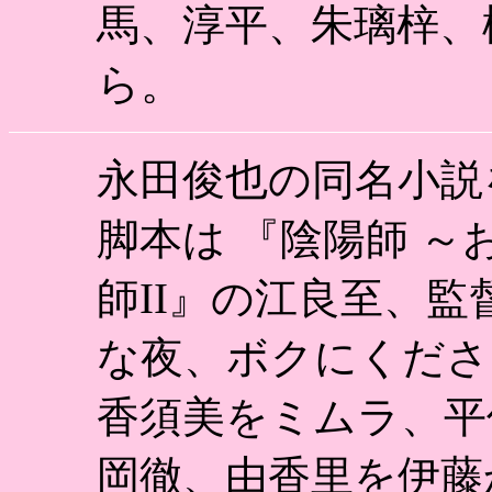
馬、淳平、朱璃梓、
ら。
永田俊也の同名小説
脚本は 『陰陽師 
師II』の江良至、
な夜、ボクにくださ
香須美をミムラ、平
岡徹、由香里を伊藤