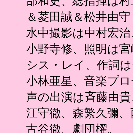
部和史、総指揮は村
＆菱田誠＆松井由守
水中撮影は中村宏治
小野寺修、照明は宮
シス・レイ、作詞は
小林亜星、音楽プロ
声の出演は斉藤由貴
江守徹、森繁久彌、
古谷徹、劇団櫂。