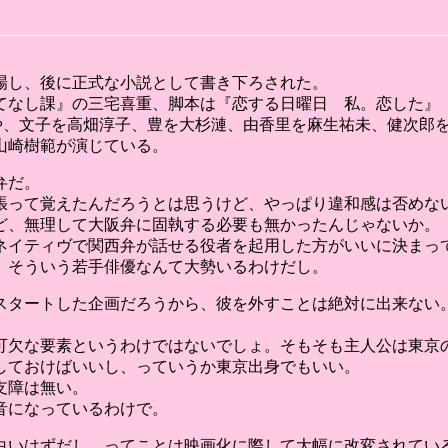
場し、後に正式な小説として書き下ろされた。
もてなし課』の三宅喜重、脚本は『恋する日曜日 私。恋した』
内まりや、文子を高畑淳子、豊を大杉漣、由香里を麻生祐未、健次
山崎樹範が演じている。
弁だ。
張って覚えたんだろうとは思うけど、やっぱり違和感は否めな
ど、無理して大阪弁に固執する必要も無かったんじゃないか。
ネイティヴで関西弁が話せる役者を起用した方がいいに決まっ
、そういう若手俳優なんて大勢いるわけだし。
スタートした企画だろうから、彼を外すことは絶対に出来ない
可欠な要素というわけではないでしょ。そもそも主人公は東京
しておけばいいし、っていうか東京出身でもいい。
支障は無い。
音になっているわけで。
白いはずだし、ってことは映画化に際して大幅に改変されてい