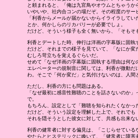
と頼まれると、「俺は九官鳥やオウムとちゃうか
いやいや、社内合コンの場だぞ。その程度のサー
「利香からメールが届かないからイライラしてい
とか、何かしらのリカバリーが必要でしょ。
だけど、そういう様子も全く無いから、「そもそ
利香とデートした時、伸行は洋画の字幕版に固執
だけど、それまでの様子を見ていて、「なにか変
むしろ苛立ちを覚えるぐらいだ。
せめて「なぜ洋画の字幕版に固執する理由は何な
エレベーターの規制音に関しては、利香が微動だ
わ。そこで「何か変だ」と気付けないのは、人間
ただし、利香の方にも問題はある。
「なぜ最初に感音性難聴のことを話さないのか」
で。
もちろん、設定として「難聴を知られたくなかっ
だけど、そういう設定を理解した上で、それでも
それを隠そうとした彼女に対して、共感も出来な
利香の健常者に対する偏見は、「こじらせている
やたらとヒステリックに喚いて、「健常者に障害