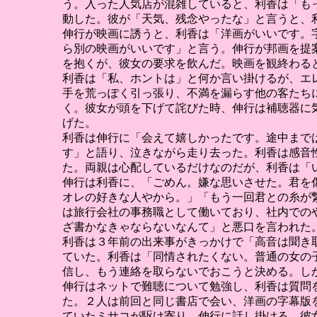
う。入った人気店が混雑していると、利香は「も
動した。彼が「天気、残念やったな」と言うと、
伸行が映画に誘うと、利香は「洋画がいいです。
ら別の映画がいいです」と言う。伸行が邦画を提
を抱くが、彼女の要求を飲んだ。映画を観終わる
利香は「私、ホントは」と何か言い掛けるが、エ
手を荒っぽく引っ張り、不満を漏らす他の客たち
く。彼女が頭を下げて詫びた時、伸行は補聴器に
げた。
利香は伸行に「会えて嬉しかったです。途中まで
す」と語り、泣きながら走り去った。利香は感音
た。両親は心配しているだけなのだが、利香は「
伸行は利香に、「ごめん。嫌な思いさせた。君を
オレの好きな人やから。」「もう一回君との糸が
は旅行会社の事務職として働いており、社内での
ざ書かなきゃならないなんて」と悪口を言われた
利香は３年前の出来事がきっかけで「高音は聞き
ていた。利香は「同情されたくない。普通の女の
信し、もう連絡を取らないでおこうと決める。し
伸行はネットで難聴について勉強し、利香は質問
た。２人は前回と同じ書店で会い、洋画の字幕版
ていたミサコが駆け寄り、伸行に話し掛ける。彼