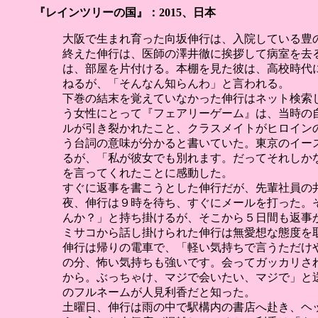
『レインツリーの国』：2015、日本
大阪で生まれ育った向坂伸行は、入院している豊
終えた伸行は、医師の澤井徹に挨拶して病室を去
は、部屋を片付ける。本棚を見た彼は、高校時代
ねるが、「そんなん知らんわ」と言われる。
下巻の結末を覚えていなかった伸行はネット検索
う女性にとって『フェアリーゲーム』は、当時の
ルが引き裂かれたこと、クラスメイトがヒロインの
う台詞の意味が分かると書いていた。東京のイー
るが、「私が彼女でも別れます。だってそれしか
を言ってくれたことに感動した。
すぐに返事を書こうとした伸行だが、先輩社員の
夜、伸行は９時を待ち、すぐにメールを打った。
んか？」と持ち掛けるが、そこから５日間も返事
ミサコから話し掛けられた伸行は無愛想な態度を
伸行は帰りの電車で、「軽い気持ちで言うただけ
の分、怖い気持ちも強いです。会ってガッカリさ
から。ぶっちゃけ、マジで会いたい、マジで」と
のフルネームが人見利香だと知った。
土曜日、伸行は雨の中で駅構内の書店へ赴き、ヘ