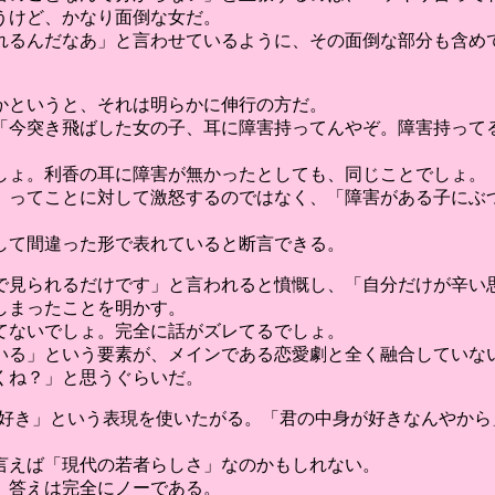
うけど、かなり面倒な女だ。
れるんだなあ」と言わせているように、その面倒な部分も含め
かというと、それは明らかに伸行の方だ。
「今突き飛ばした女の子、耳に障害持ってんやぞ。障害持って
しょ。利香の耳に障害が無かったとしても、同じことでしょ。
」ってことに対して激怒するのではなく、「障害がある子にぶ
して間違った形で表れていると断言できる。
で見られるだけです」と言われると憤慨し、「自分だけが辛い
しまったことを明かす。
てないでしょ。完全に話がズレてるでしょ。
いる」という要素が、メインである恋愛劇と全く融合していな
くね？」と思うぐらいだ。
「好き」という表現を使いたがる。「君の中身が好きなんやか
言えば「現代の若者らしさ」なのかもしれない。
、答えは完全にノーである。