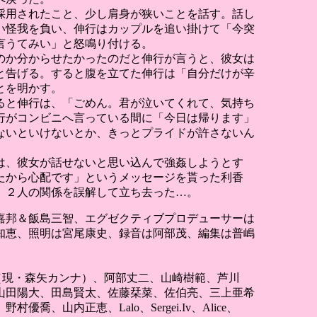
採用されたこと、少し肩身が狭いことを話す。話し
い怪我を負い、伸行はカップルを追い掛けて「今突
言うてみい」と怒鳴り付ける。
のか分からせたかったのだと伸行が言うと、彼女は
と告げる。すると腹を立てた伸行は「自分だけが辛
とを明かす。
ると伸行は、「ごめん。君が泣いてくれて、気持ち
行がコンビニへ言っている間に「今日は帰ります」
ないといけないとか、きっとプライドが許さないん
は、彼女が話せないと思い込んで強姦しようとす
たから心配です」というメッセージを貰った利香
、２人の関係を誤解して立ち去った…。
嘉邦＆飯島三智、エグゼクティブプロデューサーは
知恵、照明は宮尾康史、録音は阿部茂、編集は普嶋
ナ（現・森矢カンナ）、阿部丈二、山崎樹範、芦川
山田陽大、田島賢太、佐藤栞菜、佐伯亮、三上亜希
内正恵、Lalo、Sergei.Iv、Alice、