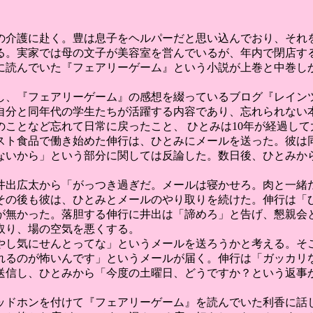
の介護に赴く。豊は息子をヘルパーだと思い込んでおり、それ
る。実家では母の文子が美容室を営んでいるが、年内で閉店す
に読んでいた『フェアリーゲーム』という小説が上巻と中巻し
し、『フェアリーゲーム』の感想を綴っているブログ『レイン
自分と同年代の学生たちが活躍する内容であり、忘れられない
ことなど忘れて日常に戻ったこと、 ひとみは10年が経過し
スト食品で働き始めた伸行は、ひとみにメールを送った。彼は
ないから」という部分に関しては反論した。数日後、ひとみか
井出広太から「がっつき過ぎだ。メールは寝かせろ。肉と一緒
その後も彼は、ひとみとメールのやり取りを続けた。伸行は「
が無かった。落胆する伸行に井出は「諦めろ」と告げ、懇親会
取り、場の空気を悪くする。
やし気にせんとってな」というメールを送ろうかと考える。そ
れるのが怖いんです」というメールが届く。伸行は「ガッカリ
送信し、ひとみから「今度の土曜日、どうですか？という返事
ッドホンを付けて『フェアリーゲーム』を読んでいた利香に話