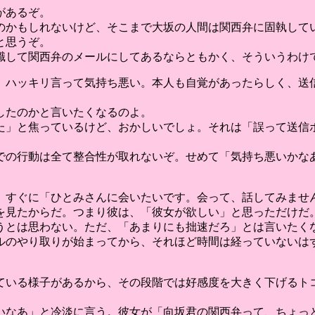
があるぞ。
のかもしれないけど、そこまで大坂の人間は関西弁に固執して
と思うぞ。
識して関西弁のメールにしてあるならともかく、そういうわけ
、ハッキリ言って気持ち悪い。本人も自覚があったらしく、送
したのかと言いたくなるのよ。
た」と焦っているけど、おかしいでしょ。それは「誤って送信
での行動は全て整合性が取れないぞ。せめて「気持ち悪いかな
、すぐに「ひとみさんに会いたいです。会って、話してみませ
を見たからだ。つまり彼は、「彼女が欲しい」と思っただけだ
うとは思わない。ただ、「あまりにも拙速だろ」とは言いたく
ルのやり取りが始まってから、それほど時間は経っていないは
ている様子があるから、その段階では好感度を大きく下げるト
いなあ」と冷淡に言う。彼女が「向坂君の関西弁って、ちょっ