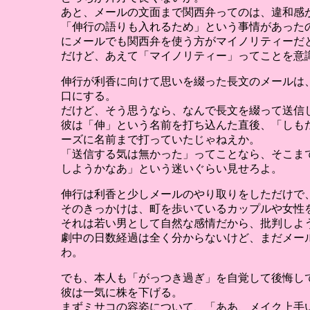
あと、メールの文面まで関西弁ってのは、違和感
「伸行の語りも入れるため」という事情があった
にメールでも関西弁を使う方がマイノリティーだ
だけど、あえて「マイノリティー」ってことを意
伸行が利香に向けて思いを綴った長文のメールは
口にする。
だけど、そう思うなら、なんで長文を綴って送信
彼は「伸」という名前を打ち込んた直後、「しも
ーズに名前まで打っていたじゃねえか。
「送信する気は無かった」ってことなら、そこま
しようかなあ」という迷いぐらい見せろよ。
伸行は利香と少しメールのやり取りをしただけで
そのきっかけは、町を歩いているカップルや女性
それは若い男として自然な感情だから、批判しよ
劇中の日数経過は全く分からないけど、まだメー
わ。
でも、本人も「がっつき過ぎ」を自覚して後悔し
彼は一気に株を下げる。
まずミサコの容姿について、「ああ、メイク上手