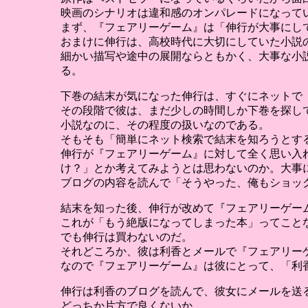
映画のシナリオは違和感のオンパレードになって
まず、『フェアリーゲーム』は「伸行が大事にし
おまけに伸行は、高校時代に大切にしていた小説
細かい描写や途中の展開ならともかく、大事な小
る。
下巻の結末が気になった伸行は、すぐにネットで
その段階で彼は、まだ少しの時間しか下巻を探し
小説なのに、その程度の扱いなのである。
そもそも「簡単にネット検索で結末を知ろうとす
伸行が『フェアリーゲーム』に対して全く思い入
け？」とか考えてみようとは思わないのか。大事
ブログの内容を読んで「そうやった、俺もショッ
結末を知った後、伸行が改めて『フェアリーゲー
これが「もう絶版になってしまった本」ってこと
でも伸行は買わないのだ。
それどころか、彼は利香とメールで『フェアリー
なので『フェアリーゲーム』は彼にとって、「利
伸行は利香のブログを読んで、彼女にメールを送
どっちか片方で良くないか。