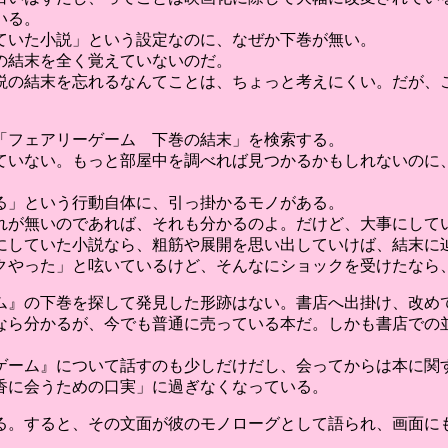
いる。
ていた小説」という設定なのに、なぜか下巻が無い。
の結末を全く覚えていないのだ。
説の結末を忘れるなんてことは、ちょっと考えにくい。だが、
「フェアリーゲーム 下巻の結末」を検索する。
ていない。もっと部屋中を調べれば見つかるかもしれないのに
る」という行動自体に、引っ掛かるモノがある。
れが無いのであれば、それも分かるのよ。だけど、大事にして
にしていた小説なら、粗筋や展開を思い出していけば、結末に
クやった」と呟いているけど、そんなにショックを受けたなら
ム』の下巻を探して発見した形跡はない。書店へ出掛け、改め
なら分かるが、今でも普通に売っている本だ。しかも書店での
ゲーム』について話すのも少しだけだし、会ってからは本に関
香に会うための口実」に過ぎなくなっている。
る。すると、その文面が彼のモノローグとして語られ、画面に