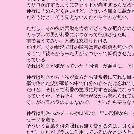
ミサコが評するようにプライドが高すぎるんだろ
伸行に「めんどくさいけど、そういう彼女に惹か
だろうけど、そう見えないんだから仕方が無い。
ただし、その後の言動も含めてどっちが厄介なの
カップルの男が利香にぶつかって転倒させた時、
前で言うてみい」と彼は怒鳴り付ける。
だけど、その状況で耳の障害は何の関係も無いで
そこで「後ろから来た男がぶつかって転倒させた
っている。
それは利香が嫌がっていた「同情」が顕著に、そ
伸行は利香から「私が貴方たち健常者に哀れな目
瘍で倒れた父が家族の中で自分の存在だけ忘れて
だけど、それって利香の主張に対する反論になっ
っていうか、そもそも「伸行が父から忘れられて
そこがバラバラのままなので、「だったら要らな
伸行は利香へのメールやLINEで、早い段階から
セージを送る。
そういう言葉を何の照れも無く使えるのは、良く
ただ、それがプラスに作用しているのかというと