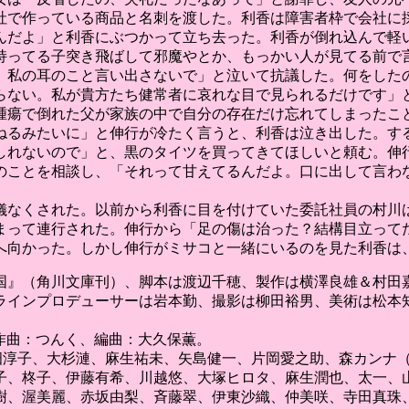
社で作っている商品と名刺を渡した。利香は障害者枠で会社に
んだよ」と利香にぶつかって立ち去った。利香が倒れ込んで軽
持ってる子突き飛ばして邪魔やとか、もっかい人が見てる前で
、私の耳のこと言い出さないで」と泣いて抗議した。何をした
らない。私が貴方たち健常者に哀れな目で見られるだけです」
腫瘍で倒れた父が家族の中で自分の存在だけ忘れてしまったこ
ねるみたいに」と伸行が冷たく言うと、利香は泣き出した。す
しれないので」と、黒のタイツを買ってきてほしいと頼む。伸
のことを相談し、「それって甘えてるんだよ。口に出して言わ
儀なくされた。以前から利香に目を付けていた委託社員の村川
まって連行された。伸行から「足の傷は治った？結構目立って
へ向かった。しかし伸行がミサコと一緒にいるのを見た利香は
国』（角川文庫刊）、脚本は渡辺千穂、製作は横澤良雄＆村田
ラインプロデューサーは岩本勤、撮影は柳田裕男、美術は松本
詞・作曲：つんく、編曲：大久保薫。
や、高畑淳子、大杉漣、麻生祐未、矢島健一、片岡愛之助、森カン
子、柊子、伊藤有希、川越悠、大塚ヒロタ、麻生潤也、太一、
美麗、赤坂由梨、斉藤翠、伊東沙織、仲美咲、寺田真珠、野村優喬、山