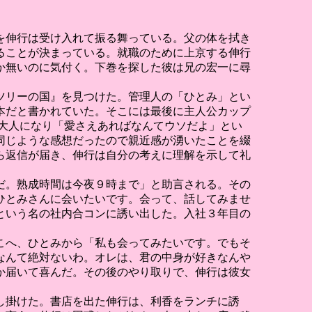
を伸行は受け入れて振る舞っている。父の体を拭き
ることが決まっている。就職のために上京する伸行
か無いのに気付く。下巻を探した彼は兄の宏一に尋
ツリーの国』を見つけた。管理人の「ひとみ」とい
本だと書かれていた。そこには最後に主人公カップ
て大人になり「愛さえあればなんてウソだよ」とい
同じような感想だったので親近感が湧いたことを綴
ら返信が届き、伸行は自分の考えに理解を示して礼
だ。熟成時間は今夜９時まで」と助言される。その
ひとみさんに会いたいです。会って、話してみませ
という名の社内合コンに誘い出した。入社３年目の
こへ、ひとみから「私も会ってみたいです。でもそ
なんて絶対ないわ。オレは、君の中身が好きなんや
か届いて喜んだ。その後のやり取りで、伸行は彼女
し掛けた。書店を出た伸行は、利香をランチに誘