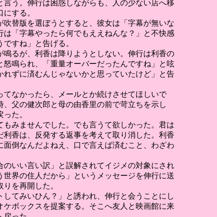
と言う。伸行は困惑しながらも、人の少ない店へ移
口にする。
が吹替版を選ぼうとすると、彼女は「字幕が無いな
行は「字幕やったら何でもええねんな？」と不快感
うですね」と告げる。
が鳴るが、利香は降りようとしない。伸行は利香の
と怒鳴られ、「重量オーバーだったんですね」と呟
かれずに済むんじゃないかと思っていたけど」と告
ってなかったら、メールとか続けさせてほしいで
時、父の健次郎と母の由香里の前で苛立ちを示し
戻った。
てもみませんでした。でも言うて欲しかった。君は
だ利香は、反発する返事を考えて取り消した。利香
に面倒なんだよねえ、口で言えば済むこと、わざわ
合のいい言い訳」と誤解されてイジメの対象にされ
う世界の住人だから」というメッセージを伸行に送
取りを再開した。
トしてみいひん？」と誘われ、伸行と会うことにし
オケボックスを提案する。そこへ友人と映画館に来
へ戻った。