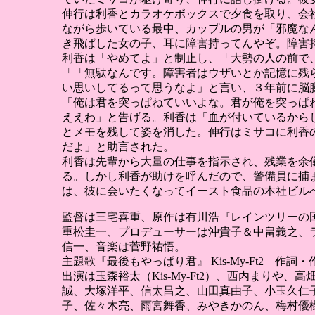
伸行は利香とカラオケボックスで夕食を取り、会
ながら歩いている最中、カップルの男が「邪魔な
き飛ばした女の子、耳に障害持ってんやぞ。障害
利香は「やめてよ」と制止し、「大勢の人の前で
「「無駄なんです。障害者はウザいとか記憶に残
い思いしてるって思うなよ」と言い、３年前に脳
「俺は君を突っぱねていいよな。君が俺を突っぱ
ええわ」と告げる。利香は「血が付いているから
とメモを残して姿を消した。伸行はミサコに利香
だよ」と助言された。
利香は先輩から大量の仕事を指示され、残業を余
る。しかし利香が助けを呼んだので、警備員に捕
は、彼に会いたくなってイースト食品の本社ビル
監督は三宅喜重、原作は有川浩『レインツリーの
重松圭一、プロデューサーは沖貴子＆中畠義之、
信一、音楽は菅野祐悟。
主題歌『最後もやっぱり君』 Kis-My-Ft2 作
出演は玉森裕太（Kis-My-Ft2）、西内まり
誠、大塚洋平、信太昌之、山田真由子、小玉久仁
子、佐々木亮、雨宮舞香、みやきかのん、梅村優樹、渥