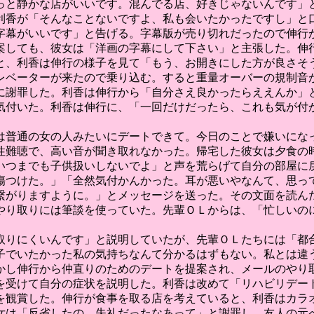
っと静かな店がいいです。混んでる店、好きじゃないんです」
利香が「そんなことないですよ、私も会いたかったですし」と
字幕がいいです」と告げる。字幕版が売り切れだったので伸行
案しても、彼女は「洋画の字幕にして下さい」と主張した。伸
と、利香は伸行の様子を見て「もう、お開きにした方が良さそ
レベーターが来たので乗り込む。すると重量オーバーの規制音
に謝罪した。利香は伸行から「自分さえ良かったらええんか」
気付いた。利香は伸行に、「一回だけだったら、これも気が付
は普通の女の人みたいにデートできて。今日のことで嫌いにな
性難聴で、高い音が聞き取れなかった。帰宅した彼女は夕食の
いつまでも子供扱いしないでよ」と声を荒らげて自分の部屋に
傷つけた。」「全然気付かんかった。耳が悪いやなんて、思っ
繋がりますように。」とメッセージを送った。その文面を読ん
やり取りには筆談を使っていた。先輩ＯＬからは、「忙しいの
。
取りにくいんです」と説明していたが、先輩ＯＬたちには「都
子でいたかった私の気持ちなんて分かるはずもない。私とは違
かし伸行から仲直りのためのデートを提案され、メールのやり
を受けて自分の症状を説明した。利香は改めて「リハビリデー
を観賞した。伸行が食事を取る店を考えていると、利香はカラ
女は「反省したの、失礼だったなあって」と謝罪し、友人の元