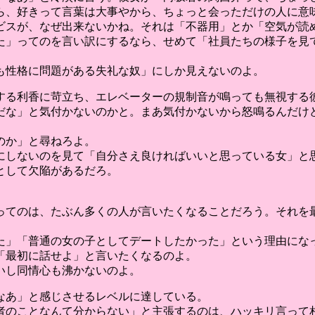
ら、好きって言葉は大事やから、ちょっと会っただけの人に意
ビスが、なぜ出来ないかね。それは「不器用」とか「空気が読
た」ってのを言い訳にするなら、せめて「社員たちの様子を見
も性格に問題がある失礼な奴」にしか見えないのよ。
する利香に苛立ち、エレベーターの規制音が鳴っても無視する
だな」と気付かないのかと。まあ気付かないから怒鳴るんだけ
のか」と尋ねろよ。
にしないのを見て「自分さえ良ければいいと思っている女」と
として欠陥があるだろ。
ってのは、たぶん多くの人が言いたくなることだろう。それを
た」「普通の女の子としてデートしたかった」という理由にな
「最初に話せよ」と言いたくなるのよ。
いし同情心も沸かないのよ。
なあ」と感じさせるレベルに達している。
者のことなんて分からない」と主張するのは、ハッキリ言って