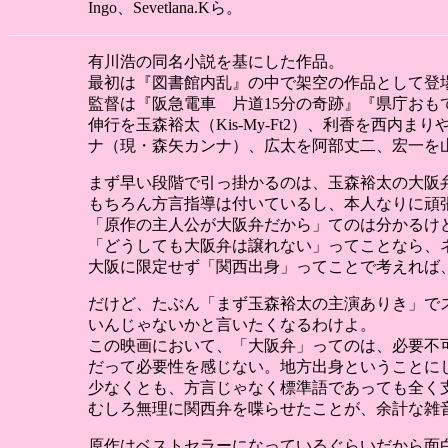
Ingo、Sevetlana.Kら。
有川浩の同名小説を基にした作品。
最初は『図書館内乱』の中で架空の作品として登
監督は『阪急電車 片道15分の奇跡』『県庁お
伸行を玉森裕太（Kis-My-Ft2）、利香を西
ナ（現・森矢カンナ）、広太を阿部丈二、宏一を
まず早い段階で引っ掛かるのは、玉森裕太の大阪
もちろん方言指導は付いているし、本人なりに頑
「原作の主人公が大阪弁だから」てのは分かるけ
「どうしても大阪弁は譲れない」ってことなら、
大阪に限定せず「関西出身」ってことで考えれば
だけど、たぶん「まず玉森裕太の主演ありき」で
いんじゃないかと言いたくなるわけよ。
この映画において、「大阪弁」ってのは、必要不
だって必要性を感じない。地方出身ということに
少なくとも、方言じゃなく標準語であっても全く
むしろ無理に関西弁を喋らせたことが、余計な雑
原作はベストセラーになっているぐらいだから面