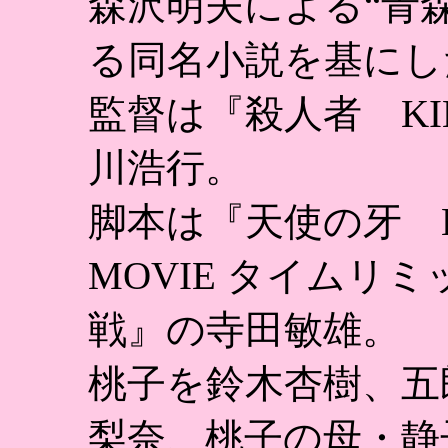
森沢明夫による“青
る同名小説を基にし
監督は『殺人者 KILL
川浩行。
脚本は『天使の牙 B.
MOVIE タイムリミッ
戦』の寺田敏雄。
桃子を鈴木杏樹、五
梨奈、桃子の母・静