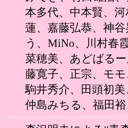
本多代、中本賢、河
蓮、嘉藤弘恭、神谷
う、MiNo、川村
菜穂美、あどばるー
藤寛子、正宗、モモ
駒井秀介、田頭初美
仲島みちる、福田裕