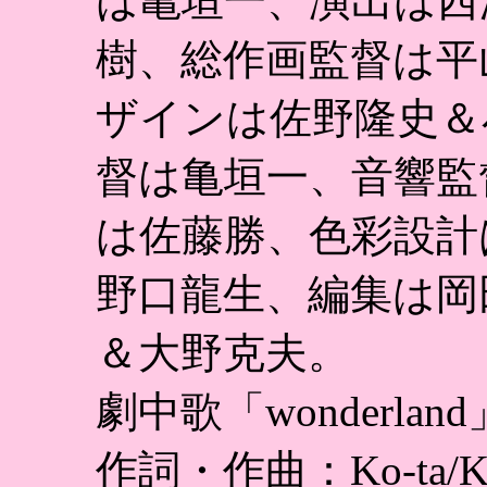
は亀垣一、演出は西
樹、総作画監督は平
ザインは佐野隆史＆
督は亀垣一、音響監
は佐藤勝、色彩設計
野口龍生、編集は岡
＆大野克夫。
劇中歌「wonderland」
作詞・作曲：Ko-ta/K