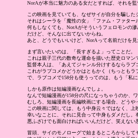
NorAが本当に魅力のある女だとすれば、それを
この映画を見ていても、なぜサイが自分を騙した
それはシーラを「魔性の女」「ファム・ファター
何もしなくても、NorAがそういうフェロモンの
だけど、そんなに出てないからね。
あと、どうでもいいけど、NorAって名前だけを
まず言いたいのは、「長すぎるよ」ってことだ。
これは親子三代の数奇な運命を描いた歴史ロマン
監督本人は、「あえてジャンル分けするならラブ
これがラブコメかどうかはともかく（ちっともラ
で、ラブコメで158分も使うってのは、もう「私
しかも原作は短編漫画なんでしょ。
なんで短編漫画が158分の尺になっちゃうのか、
むしろ、短編漫画を長編映画にする場合、どうや
この映画に関しては、もう中身云々ではなく、上映
幸いなことに、それに見合って中身もダメだし。
悪ふざけでも面白ければいいんだけど、笑えない
冒頭、サイのモノローグで始まるところからして