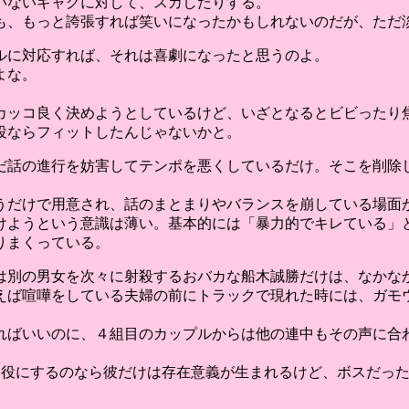
いないギャグに対して、スカしたりする。
も、もっと誇張すれば笑いになったかもしれないのだが、ただ淡
ルに対応すれば、それは喜劇になったと思うのよ。
よな。
。
カッコ良く決めようとしているけど、いざとなるとビビったり焦
役ならフィットしたんじゃないかと。
だ話の進行を妨害してテンポを悪くしているだけ。そこを削除し
うだけで用意され、話のまとまりやバランスを崩している場面
けようという意識は薄い。基本的には「暴力的でキレている」と
りまくっている。
は別の男女を次々に射殺するおバカな船木誠勝だけは、なかな
えば喧嘩をしている夫婦の前にトラックで現れた時には、ガモウ
ればいいのに、４組目のカップルからは他の連中もその声に合
ミ役にするのなら彼だけは存在意義が生まれるけど、ボスだった