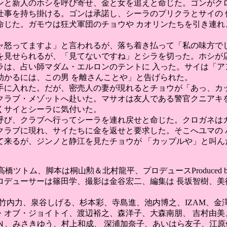
ンと新人のホシを呼び寄せ、金と女を追えと命じた。ゴンがクロ
仕事を持ち掛ける。ゴンは承諾し、シーラのプリクラとサイの 
命じた。ガモウは狂犬軍団のチョウや カオリンたちを引き連れ
ャ怒ってますよ」と言われるが、落ち着き払って「私の味方でし
を見せられるが、「見てないですね」とシラを切った。ホシが店
ラは、占い師マダム・エルロンのテントに 入った。サイは「ア
助かるには、この男 を離さんことや」と告げられた。
手に入れた。だが、密売人の妻が現れるとチョウが「あっ、カッ
クラブ・メゾットへ赴いた。マサオは友人である警官クニアキを
くサイとシーラに気付いた。
呼び、クラブへ行ってシーラを連れ戻せと命じた。クロガネはガ
クラブに現れ、サイたちに金を返せと要求した。そこへユマの 
て来るが、ジンノと静江を見たチョウが 「カップルや」と叫ん
 "69" byは高橋ツトム、脚本は桐山勲＆北村龍平、プロデュースProd
ューサーは篠田学、撮影は金谷宏二、編集は 長坂智樹、美術Art 
、竹内力、泉谷しげる、杉本彩、寺島進、池内博之、IZAM、金
・オブ・ジョイトイ、渡辺裕之、森洋子、大森南朋、 吉村由美
千春、ＫＡＮ、みさきゆう、村上和成、 深浦加奈子、あいはら友子