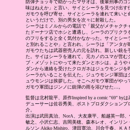
防弾チョッキで助かったマサオは、後輩刑事のゴ
味はねえか」と言い、サイとシーラを見つけ出す
ガモウを呼び寄せ、サイとシーラを連れて来いと
というだけで、別の男女を次々に射殺した。
シーラはミノルからの電話で「親父がメチャクチ
たドーナツ店でホシと遭遇し、シーラのプリクラ
のフリをすると全く気付かなかった。サイとシー
と別れることや」と言われ、シーラは「アンタが
ガモウたちは武器密売人の元を訪れ、新しい銃を
た。サイはシーラを連れて、元カノのユマが営む
ブ・メゾットにやって来たダンとホシは、ようや
ダンから連絡を受けたクロガネはジュウモンジを
シーラがいることを伝えた。ジュウモンジ軍団は
ュウモンジは挨拶した。そこへガモウ軍団がやっ
ガモウ軍団はジンノに銃弾の雨を浴びせた…。
監督は北村龍平、原作Inspired by a comic
デューサーは佐谷秀美、ポストプロダクションプロデ
介。
出演は武田真治、NorA、大友康平、船越英一郎
敏之、小沢仁志、吉岡美穂、森本レオ、インリン
ルソン Akiko Mishiro、津田寛治、川合