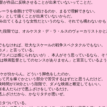
監督が作品に反映させることが出来ていないってことだ。
シーラを命懸けで守り続けるのか、まるで理解できない。
ル」として描くことが出来ていないからだ。
滲み出てくるような女性だというのなら、それでも構わないかも
見た段階では、オルケスタ・デ・ラ・ルスのヴォーカリストかと
でもなければ、壮大なスケールの戦争スペクタクルでもない。
コメ」と言っている。
ブコメには感じられないが）、本人がそう思っているなら、そ
には映画監督としてのセンスがありません」と宣言しているよ
ワケが分からん。どういう脚色をしたのか。
って尺を稼ぐかという部分で苦労するはずだと思うんだけど。
時間が158分という段階で、ダメな映画と断定してもいい。
有名人だらけで悪ふざけをしているだけ。
悪ふざけだから、かなりタチが悪いぜ。
モタついている。