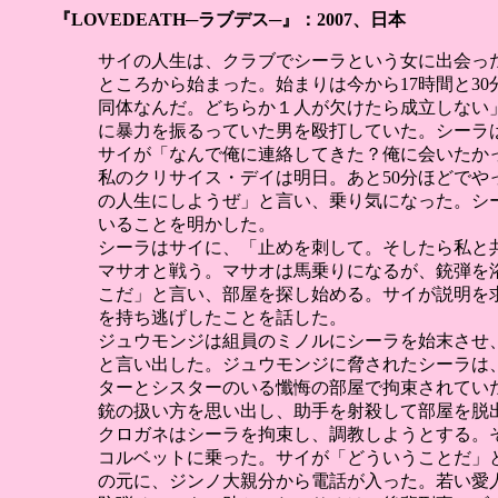
『LOVEDEATH─ラブデス─』：2007、日本
サイの人生は、クラブでシーラという女に出会っ
ところから始まった。始まりは今から17時間と3
同体なんだ。どちらか１人が欠けたら成立しない
に暴力を振るっていた男を殴打していた。シーラ
サイが「なんで俺に連絡してきた？俺に会いたか
私のクリサイス・デイは明日。あと50分ほどでや
の人生にしようぜ」と言い、乗り気になった。シ
いることを明かした。
シーラはサイに、「止めを刺して。そしたら私と
マサオと戦う。マサオは馬乗りになるが、銃弾を
こだ」と言い、部屋を探し始める。サイが説明を求
を持ち逃げしたことを話した。
ジュウモンジは組員のミノルにシーラを始末させ
と言い出した。ジュウモンジに脅されたシーラは
ターとシスターのいる懺悔の部屋で拘束されてい
銃の扱い方を思い出し、助手を射殺して部屋を脱
クロガネはシーラを拘束し、調教しようとする。
コルベットに乗った。サイが「どういうことだ」
の元に、ジンノ大親分から電話が入った。若い愛