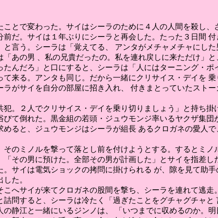
たことで変わった。サイはシーラのために４人の人間を殺し、さ
0分前だ。サイは１年ぶりにシーラと再会した。たった３日間 
」と言う。シーラは「覚えてる、 アンタがメチャメチャにした
は「あの男 、私の兄貴だったの。私を連れ戻しに来ただけ」と
ったんだろ」と口にすると、シーラは「人にはターニング・ポイ
って来る。アンタも同じ。だから一緒にクリサイス・デイを 
ーラがサイを自分の部屋に招き入れ、 付きまとっていたストー
共犯。２人でクリサイス・デイを乗り切りましょう」と持ち掛け
浴びて倒れた。黒金組の若頭・ジュウモンジ率いるヤクザ集団が
めると、ジュウモンジはシーラが組長 あるクロガネの愛人で、悪
、そのミノルを撃って落とし前を付けようとする。するとミノル
、「その男に預けた。全部その男が計画した」とサイを指差した
た。サイは電気ショックの拷問に掛けられる が、隙を見て助手
出した。
そこへサイが来てクロガネの股間を撃ち、シーラを連れて逃走。
と詰問すると、シーラは冷たく「過ぎたことをグチャグチャと 
人の静江と一緒にいるジンノは、 「いつまでに収めるのか。明