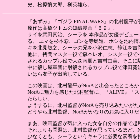
史、松原慎太郎、榊英雄ら。
『あずみ』『ゴジラ FINAL WARS』の北村龍
原作は高橋ツトムの短編漫画『６９』。
サイを武田真治、シーラを 本作品が女優デビュー
る、 ユマを杉本彩、ゴンを寺島進、ホシを池内博
キを北見敏之、シーラの兄を小沢仁志、静江を吉
他に、拷問マスター役で森本レオ、シスター役で
されるカップル役で大森南朋と吉村由美、そこに
中に殺し屋軍団に射殺されるカップル役で津田寛
いはら友子が出演している。
この映画は、北村龍平がNorAと出会ったところ
NorAに魅力を感じた北村監督に、『ALIVE』
たらしい。
ようするに、北村監督がNorAを売り込みたいが
どうやら北村監督、NorAがかなりのお気に入り
まあ、映画監督が気に入った女を自分の作品で起
それよりも問題は、北村監督が思っているほど、N
少なくとも、シーラというキャラに必要な素養を