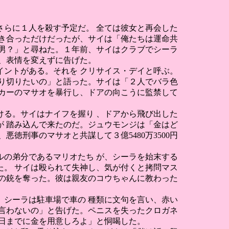
らに１人を殺す予定だ。 全ては彼女と再会した
付き合っただけだったが、サイは「俺たちは運命共
男？」と尋ねた。１年前、サイはクラブでシーラ
、表情を変えずに告げた。
ントがある。それを クリサイス・デイと呼ぶ。
乗り切りたいの」と語った。サイは「２人でバラ色
カーのマサオを暴行し、ドアの向こうに監禁して
る。サイはナイフを握り 、ドアから飛び出した
 踏み込んで来たのだ。ジュウモンジは「金はど
徳刑事のマサオと共謀して３億5480万3500円
の弟分であるマリオたち が、シーラを始末する
。 サイは殴られて失神し、気が付くと拷問マス
の銃を奪った。彼は親友のコウちゃんに教わった
シーラは駐車場で車の 種類に文句を言い、赤い
言わないの」と告げた。ペニスを失ったクロガネ
日までに金を用意しろよ」と恫喝した。