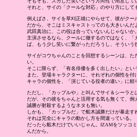
そもそも、スカした笑いという方向性で用意して
それと、サイの「クールな対応」のやり方にして
例えばさ、サイを草刈正雄にやらせて、彼がクー
だから、そこはミスキャストってのも大きいんだ
武田真治に、この役は合っていないんじゃないか
主演させるなら、クールに徹するのではなく、「
ば、もう少し笑いに繋がっただろうし、そういう
サイがコウちゃんのことを回想するシーンは、た
い。
そこに限らず、「有名俳優を多く出したい」とい
また、登場キャラクターに、それぞれの個性を付
キャラの個性を、「演じている役者の違い」に頼
ただし、「カップルや」と叫んでサイ＆シーラと
だが、その彼をちゃんと活用する気も無くて、例
誠勝が射殺するようなネタも無い。
しかも、「カップルだ」で船木誠勝だけが暴走す
それは完全にキャラの動かし方を間違っている。
だったら船木だけでいいじゃん。IZAMをツッコ
んだから。