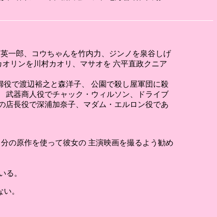
越英一郎、コウちゃんを竹内力、ジンノを泉谷しげ
カオリンを川村カオリ、マサオを 六平直政クニア
役で渡辺裕之と森洋子、 公園で殺し屋軍団に殺
 武器商人役でチャック・ウィルソン、ドライブ
の店長役で深浦加奈子、マダム・エルロン役であ
自分の原作を使って彼女の 主演映画を撮るよう勧め
いる。
ない。