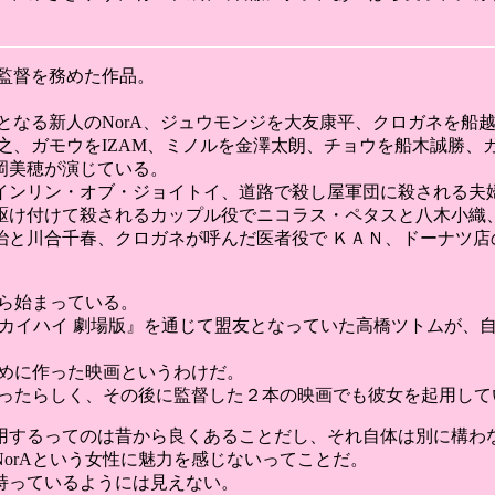
平が監督を務めた作品。
となる新人のNorA、ジュウモンジを大友康平、クロガネを船
之、ガモウをIZAM、ミノルを金澤太朗、チョウを船木誠勝、
岡美穂が演じている。
インリン・オブ・ジョイトイ、道路で殺し屋軍団に殺される夫婦
駆け付けて殺されるカップル役でニコラス・ペタスと八木小織、
治と川合千春、クロガネが呼んだ医者役で ＫＡＮ、ドーナツ店
から始まっている。
『スカイハイ 劇場版』を通じて盟友となっていた高橋ツトムが、
ために作った映画というわけだ。
だったらしく、その後に監督した２本の映画でも彼女を起用して
用するってのは昔から良くあることだし、それ自体は別に構わ
orAという女性に魅力を感じないってことだ。
持っているようには見えない。