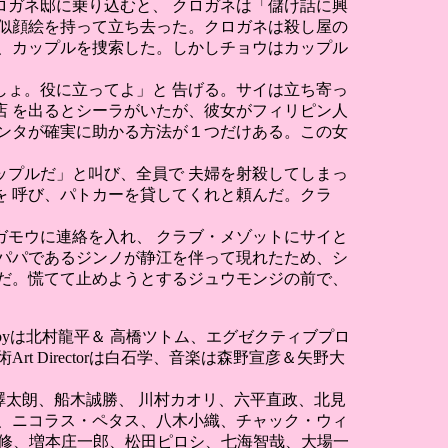
ガネ邸に乗り込むと、 クロガネは「儲け話に興
似顔絵を持って立ち去った。クロガネは殺し屋の
、カップルを捜索した。しかしチョウはカップル
ょ。役に立ってよ」と 告げる。サイは立ち寄っ
 を出るとシーラがいたが、彼女がフィリピン人
ンタが確実に助かる方法が１つだけある。この女
プルだ」と叫び、全員で 夫婦を射殺してしまっ
 呼び、パトカーを貸してくれと頼んだ。クラ
モウに連絡を入れ、 クラブ・メゾットにサイと
パパであるジンノが静江を伴って現れたため、シ
だ。慌てて止めようとするジュウモンジの前で、
uced byは北村龍平＆ 高橋ツトム、エグゼクティブプロ
Directorは白石学、音楽は森野宣彦＆矢野大
澤太朗、船木誠勝、 川村カオリ、六平直政、北見
、ニコラス・ペタス、八木小織、チャック・ウィ
、江原修、増本庄一郎、松田ピロシ、七海智哉、大場一