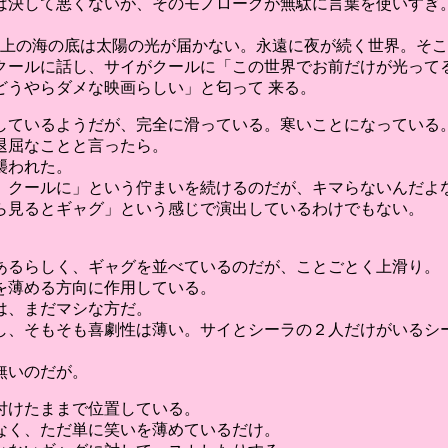
は決して悪くないが、そのモノローグが無駄に言葉を使いすぎ
以上の海の底は太陽の光が届かない。永遠に夜が続く世界。そこ
クールに話し、サイがクールに「この世界でお前だけが光ってる
どうやらダメな映画らしい」と匂って 来る。
しているようだが、完全に滑っている。寒いことになっている
退屈なことと言ったら。
襲われた。
、クールに」という佇まいを続けるのだが、キマらないんだよ
ら見るとギャグ」という感じで演出しているわけでもない。
あるらしく、ギャグを並べているのだが、ことごとく上滑り。
を薄める方向に作用している。
は、まだマシな方だ。
し、そもそも喜劇性は薄い。サイとシーラの２人だけがいるシー
無いのだが。
付けたままで位置している。
なく、ただ単に笑いを薄めているだけ。