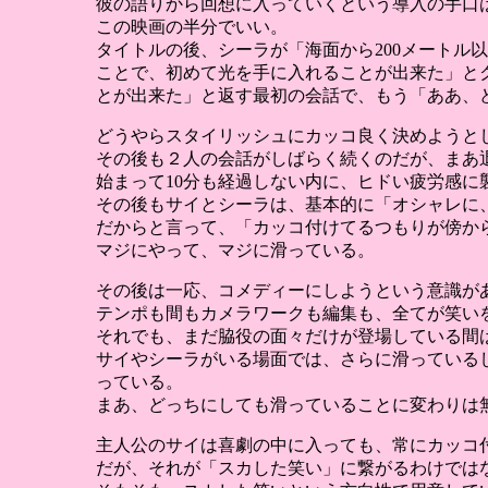
彼の語りから回想に入っていくという導入の手口
この映画の半分でいい。
タイトルの後、シーラが「海面から200メートル
ことで、初めて光を手に入れることが出来た」と
とが出来た」と返す最初の会話で、もう「ああ、
どうやらスタイリッシュにカッコ良く決めようと
その後も２人の会話がしばらく続くのだが、まあ
始まって10分も経過しない内に、ヒドい疲労感に
その後もサイとシーラは、基本的に「オシャレに
だからと言って、「カッコ付けてるつもりが傍か
マジにやって、マジに滑っている。
その後は一応、コメディーにしようという意識が
テンポも間もカメラワークも編集も、全てが笑い
それでも、まだ脇役の面々だけが登場している間
サイやシーラがいる場面では、さらに滑っている
っている。
まあ、どっちにしても滑っていることに変わりは
主人公のサイは喜劇の中に入っても、常にカッコ
だが、それが「スカした笑い」に繋がるわけでは