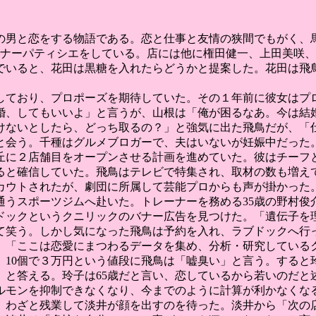
人の男と恋をする物語である。恋と仕事と友情の狭間でもがく、
オーナーパティシエをしている。店には他に権田健一、上田美咲
でいると、花田は黒糖を入れたらどうかと提案した。花田は飛
際しており、プロポーズを期待していた。その１年前に彼女は
婚、してもいいよ」と言うが、山根は「俺が困るなあ。今は結
けないとしたら、どっち取るの？」と強気に出た飛鳥だが、「
と会う。千種はグルメブロガーで、夫はいないが妊娠中だった
丘に２店舗目をオープンさせる計画を進めていた。彼はチーフ
ると確信していた。飛鳥はテレビで特集され、取材の数も増え
カウトされたが、劇団に所属して芸能プロからも声が掛かった
通うスポーツジムへ赴いた。トレーナーを務める35歳の野村俊
ドックというクニリックのバナー広告を見つけた。「遺伝子を
て笑う。しかし気になった飛鳥は予約を入れ、ラブドックへ行
、「ここは恋愛にまつわるデータを集め、分析・研究している
、10個で３万円という値段に飛鳥は「嘘臭い」と言う。すると
」と答える。玲子は65歳だと言い、恋しているから若いのだ
ホルモンを抑制できなくなり、今までのように計算が利かなくな
め、わざと残業して淡井が顔を出すのを待った。淡井から「次の