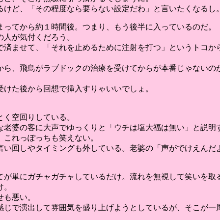
るけど、「その程度なら要らない設定だわ」と言いたくなるし
まってから約１時間後。つまり、もう後半に入っているのだ。
の人が気付くだろう。
いで済ませて、「それを止めるために注射を打つ」というトコか
から、飛鳥がラブドックの治療を受けてからが本番じゃないの
受けた後から回想で挿入すりゃいいでしょ。
とく空回りしている。
な老婆の客に大声でゆっくりと「ウチは塩大福は無い」と説明
、これっぽっちも笑えない。
言い回しやタイミングも外している。老婆の「声がでけえんだ
てが単にガチャガチャしているだけ。流れを無視して笑いを取
け。
せも悪い。
感じで演出して雰囲気を盛り上げようとしているが、そこが一