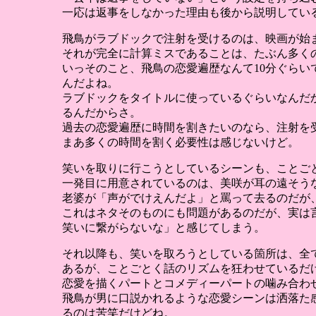
一応は返事をしなかった理由も後から説明してい
飛鳥がラブドックで注射を受けるのは、映画が始
それが完全に計算ミスであることは、たぶん多く
いっそのこと、飛鳥の恋愛遍歴なんて10分ぐら
んだよね。
ラブドックをタイトルに使っているぐらいなんだ
るんだからさ。
過去の恋愛遍歴に時間を割きたいのなら、注射を
まあ多くの時間を割く必要性は感じないけど。
笑いを取りに行こうとしているシーンも、ことご
一発目に用意されているのは、美咲が耳の遠そう
老婆が「声がでけえんだよ」と罵って去るのだが
これはネタそのものにも問題があるのだが、実は
笑いに繋がらないな」と感じてしまう。
それ以降も、笑いを取ろうとしている箇所は、全
あるが、ことごとく話のリズムを狂わせているだ
恋愛を描くパートとコメディーパートの噛み合わ
飛鳥が男に口説かれるような恋愛シーンは洒落た
るのは苦笑だけどね。