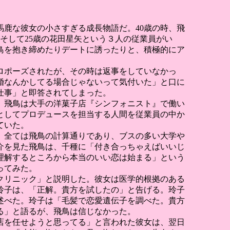
馬鹿な彼女の小さすぎる成長物語だ。40歳の時、飛
、そして25歳の花田星矢という３人の従業員がい
鳥を抱き締めたりデートに誘ったりと、積極的にア
プロポーズされたが、その時は返事をしていなかっ
婚なんかしてる場合じゃないって気付いた」と口に
仕事」と即答されてしまった。
。飛鳥は大手の洋菓子店『シンフォニスト』で働い
としてプロデュースを担当する人間を従業員の中か
ていた。
。全ては飛鳥の計算通りであり、ブスの多い大学や
介を見た飛鳥は、千種に「付き合っちゃえばいいじ
理解するところから本当のいい恋は始まる」という
ってみた。
クリニック」と説明した。彼女は医学的根拠のある
玲子は、「正解。貴方を試したの」と告げる。玲子
と述べた。玲子は「毛髪で恋愛遺伝子を調べた。貴方
る」と語るが、飛鳥は信じなかった。
店を任せようと思ってる」と言われた彼女は、翌日