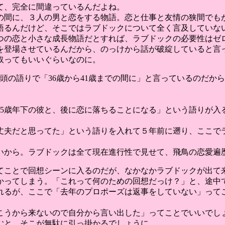
て、完全に間違っているんだよね。
での間に、３人の男と恋をする物語。恋と仕事と友情の狭間で
語るんだけど、そこではラブドックについて全く言及していな
つの恋と小さな成長物語だとすれば、ラブドックの必要性はゼ
を登場させているんだから、のっけから話が破綻していると言
取ってもいいぐらいなのに。
冒頭の語りで「36歳から41歳までの間に」と言っているのだか
15歳年下の彼と、後に恋に落ちることになる」という語りが入
丈夫だと思ってた」という語りを入れて５年前に遡り、ここで
いから。ラブドックは全て現在進行性で見せて、飛鳥の恋愛遍
てことで回想シーンに入るのだが、なかなかラブドックが出て
かってしまう。「これって何のための回想だっけ？」と、途中
れるが、ここで「去年のプロポーズは返事をしていない」って
こうから来ないので自分から言い出した」ってことでいいでし
むと、そこが無駄に引っ掛かるでしょうに。