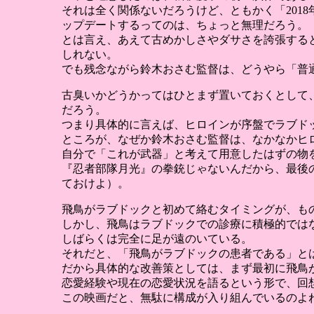
それは全く関係ないだろうけど、ともかく「201
ップデートするってのは、ちょっと無理だろう。
とは言え、あえて古めかしさやダサさを誇張する
しれない。
でも残念ながら鈴木おさむ監督は、どうやら「普
古臭いかどうかってはひとまず置いておくとして
だろう。
つまり具体的に言えば、ヒロインが序盤でラブド
ところが、なぜか鈴木おさむ監督は、なかなかヒ
自分で「これが武器」と考えて用意したはずの物
『忍者部隊月光』の拳銃じゃないんだから、最後
ておけよ）。
飛鳥がラブドックと初めて絡むタイミングが、も
しかし、飛鳥はラブドックでの診療に積極的では
しばらくは完全に足が遠のいている。
それだと、「飛鳥がラブドックの患者である」と
だから具体的な改善策としては、まず最初に飛鳥
恋愛経験や現在の恋愛状況を語るという形で、回
この映画だと、無駄に構成が入り組んでいるのよ