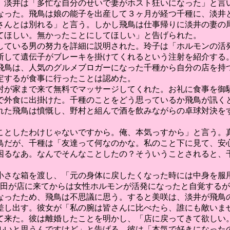
。淡井は「多忙な自分のせいで妻がホスト狂いになった」と言
なった。飛鳥は娘の能子を出産して３ヶ月が経つ千種に、淡井
さんとは別れる」と言う。しかし飛鳥は仕事帰りに淡井の妻の
てほしい。無かったことにしてほしい」と告げられた。
している男の努力を詳細に説明された。玲子は「ホルモンの活
断して遺伝子がブレーキを掛けてくれるという注射を紹介する
の飛鳥は、人気のグルメブロガーになった千種から自分の店を持
定するが食事に行ったことは認めた。
村が家まで来て無料でマッサージしてくれた。お礼に食事を御
で外食に出掛けた。千種のことをどう思っているか飛鳥が訊く
れた飛鳥は憤慨し、野村と組んで酒を飲みながらの卓球対決を
ことしたわけじゃないですから。俺、本気っすから」と言う。
鳥だが、千種は「友達って何なのかな。私のこと下に見て、安
困るなあ。なんでそんなことしたの？そういうことされると、
小さな箱を渡し、「元の身体に戻したくなった時には中身を服用
。花田が店に来てからは女性ホルモンが活発になったと自覚する
なったため、飛鳥は不思議に思う。すると美咲は、淡井が飛鳥
差し出す。彼女が「私の腕は皆さんに比べたら、誰にも敵いま
て来た。彼は離婚したことを明かし、「店に戻ってきて欲しい
ルいと思うんですけど」と告げる。彼は「本気で好きになった