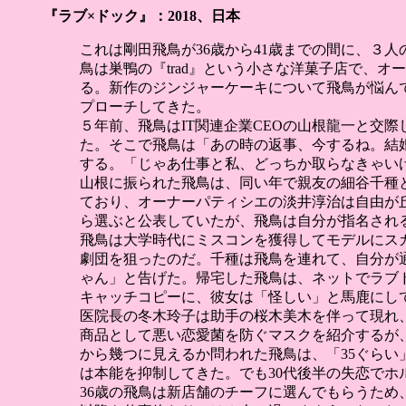
『ラブ×ドック』：2018、日本
これは剛田飛鳥が36歳から41歳までの間に、３
鳥は巣鴨の『trad』という小さな洋菓子店で、
る。新作のジンジャーケーキについて飛鳥が悩ん
プローチしてきた。
５年前、飛鳥はIT関連企業CEOの山根龍一と交
た。そこで飛鳥は「あの時の返事、今するね。結
する。「じゃあ仕事と私、どっちか取らなきゃい
山根に振られた飛鳥は、同い年で親友の細谷千種
ており、オーナーパティシエの淡井淳治は自由が
ら選ぶと公表していたが、飛鳥は自分が指名され
飛鳥は大学時代にミスコンを獲得してモデルにス
劇団を狙ったのだ。千種は飛鳥を連れて、自分が
ゃん」と告げた。帰宅した飛鳥は、ネットでラブ
キャッチコピーに、彼女は「怪しい」と馬鹿にし
医院長の冬木玲子は助手の桜木美木を伴って現れ
商品として悪い恋愛菌を防ぐマスクを紹介するが
から幾つに見えるか問われた飛鳥は、「35ぐらい
は本能を抑制してきた。でも30代後半の失恋で
36歳の飛鳥は新店舗のチーフに選んでもらうた