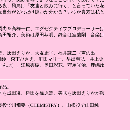
る夜、飛鳥は「友達と飲みに行く」と言っていた花
な自分がどれだけ嫌いか分かる？いつか貴方は私と
岡尚＆高橋一仁、エグゼクティブプロデューサーは
島田裕介、美術は原田恭明、録音は室薗剛、音楽は
篤、唐田えりか、大友康平、福井謙二（声の出
宮有紗、森下ひさえ、町田マリー、早出明弘、井上史
だんぷ）、江原杏樹、奥田彩花、守屋光治、鹿嶋ゆ
作品。
木を成田凌、権田を篠原篤、美咲を唐田えりかが演
で川畑要（CHEMISTRY）、山根役で山田純