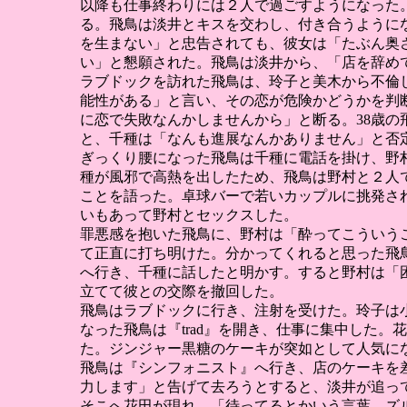
以降も仕事終わりには２人で過ごすようになった
る。飛鳥は淡井とキスを交わし、付き合うように
を生まない」と忠告されても、彼女は「たぶん奥
い」と懇願された。飛鳥は淡井から、「店を辞め
ラブドックを訪れた飛鳥は、玲子と美木から不倫
能性がある」と言い、その恋が危険かどうかを判
に恋で失敗なんかしませんから」と断る。38歳
と、千種は「なんも進展なんかありません」と否
ぎっくり腰になった飛鳥は千種に電話を掛け、野
種が風邪で高熱を出したため、飛鳥は野村と２人
ことを語った。卓球バーで若いカップルに挑発さ
いもあって野村とセックスした。
罪悪感を抱いた飛鳥に、野村は「酔ってこういう
て正直に打ち明けた。分かってくれると思った飛
へ行き、千種に話したと明かす。すると野村は「
立てて彼との交際を撤回した。
飛鳥はラブドックに行き、注射を受けた。玲子は
なった飛鳥は『trad』を開き、仕事に集中した
た。ジンジャー黒糖のケーキが突如として人気に
飛鳥は『シンフォニスト』へ行き、店のケーキを
力します」と告げて去ろうとすると、淡井が追っ
そこへ花田が現れ、「待ってるとかいう言葉、ズ