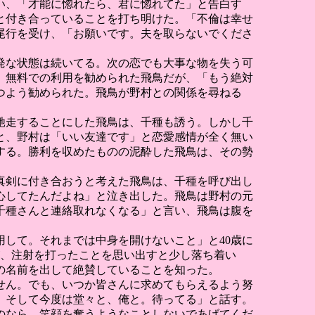
い、「才能に惚れたら、君に惚れてた」と告白す
と付き合っていることを打ち明けた。「不倫は幸せ
尾行を受け、「お願いです。夫を取らないでくださ
発な状態は続いてる。次の恋でも大事な物を失う可
。無料での利用を勧められた飛鳥だが、「もう絶対
つよう勧められた。飛鳥が野村との関係を尋ねる
馳走することにした飛鳥は、千種も誘う。しかし千
と、野村は「いい友達です」と恋愛感情が全く無い
する。勝利を収めたものの泥酔した飛鳥は、その勢
真剣に付き合おうと考えた飛鳥は、千種を呼び出し
心してたんだよね」と泣き出した。飛鳥は野村の元
千種さんと連絡取れなくなる」と言い、飛鳥は腹を
して。それまでは中身を開けないこと」と40歳に
が、注射を打ったことを思い出すと少し落ち着い
の名前を出して絶賛していることを知った。
せん。でも、いつか皆さんに求めてもらえるよう努
。そして今度は堂々と、俺と。待ってる」と話す。
のなら、笑顔を奪うようなことしないであげてくだ