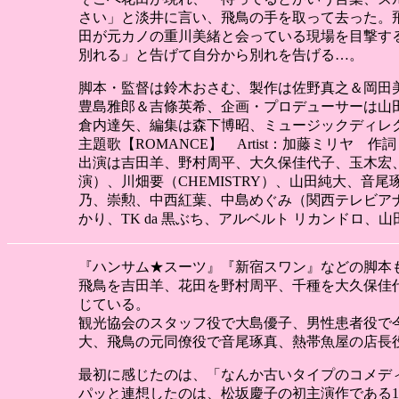
さい」と淡井に言い、飛鳥の手を取って去った。
田が元カノの重川美緒と会っている現場を目撃す
別れる」と告げて自分から別れを告げる…。
脚本・監督は鈴木おさむ、製作は佐野真之＆岡田
豊島雅郎＆吉條英希、企画・プロデューサーは山
倉内達矢、編集は森下博昭、ミュージックディレ
主題歌【ROMANCE】 Artist：加藤ミリヤ 作詞・
出演は吉田羊、野村周平、大久保佳代子、玉木宏
演）、川畑要（CHEMISTRY）、山田純大、
乃、崇勲、中西紅葉、中島めぐみ（関西テレビア
かり、TK da 黒ぶち、アルベルト リカンドロ
『ハンサム★スーツ』『新宿スワン』などの脚本
飛鳥を吉田羊、花田を野村周平、千種を大久保佳
じている。
観光協会のスタッフ役で大島優子、男性患者役で今
大、飛鳥の元同僚役で音尾琢真、熱帯魚屋の店長
最初に感じたのは、「なんか古いタイプのコメデ
パッと連想したのは、松坂慶子の初主演作である1