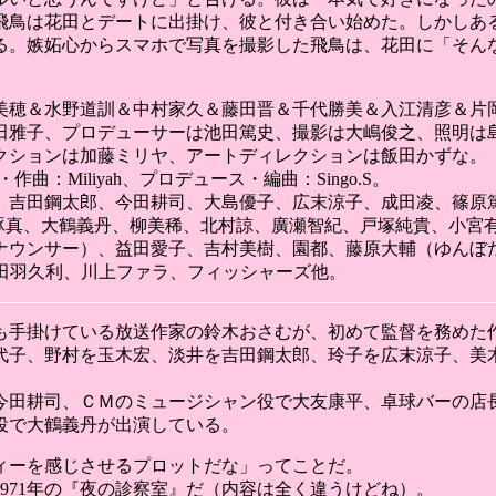
飛鳥は花田とデートに出掛け、彼と付き合い始めた。しかしあ
る。嫉妬心からスマホで写真を撮影した飛鳥は、花田に「そん
美穂＆水野道訓＆中村家久＆藤田晋＆千代勝美＆入江清彦＆片
田雅子、プロデューサーは池田篤史、撮影は大嶋俊之、照明は
クションは加藤ミリヤ、アートディレクションは飯田かずな。
作曲：Miliyah、プロデュース・編曲：Singo.S。
、吉田鋼太郎、今田耕司、大島優子、広末涼子、成田凌、篠原
音尾琢真、大鶴義丹、柳美稀、北村諒、廣瀬智紀、戸塚純貴、小
ナウンサー）、益田愛子、吉村美樹、園都、藤原大輔（ゆんぼ
、山田羽久利、川上ファラ、フィッシャーズ他。
も手掛けている放送作家の鈴木おさむが、初めて監督を務めた
代子、野村を玉木宏、淡井を吉田鋼太郎、玲子を広末涼子、美
田耕司、ＣＭのミュージシャン役で大友康平、卓球バーの店長役
役で大鶴義丹が出演している。
ィーを感じさせるプロットだな」ってことだ。
971年の『夜の診察室』だ（内容は全く違うけどね）。