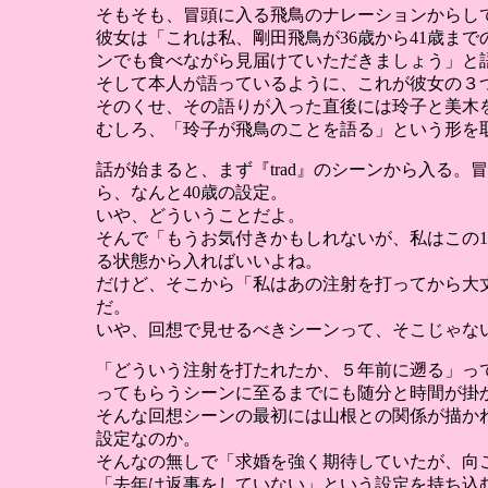
そもそも、冒頭に入る飛鳥のナレーションからし
彼女は「これは私、剛田飛鳥が36歳から41歳ま
ンでも食べながら見届けていただきましょう」と
そして本人が語っているように、これが彼女の３
そのくせ、その語りが入った直後には玲子と美木
むしろ、「玲子が飛鳥のことを語る」という形を
話が始まると、まず『trad』のシーンから入る。
ら、なんと40歳の設定。
いや、どういうことだよ。
そんで「もうお気付きかもしれないが、私はこの
る状態から入ればいいよね。
だけど、そこから「私はあの注射を打ってから大
だ。
いや、回想で見せるべきシーンって、そこじゃな
「どういう注射を打たれたか、５年前に遡る」っ
ってもらうシーンに至るまでにも随分と時間が掛
そんな回想シーンの最初には山根との関係が描か
設定なのか。
そんなの無しで「求婚を強く期待していたが、向
「去年は返事をしていない」という設定を持ち込