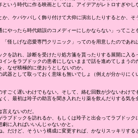
8年という時代に作る映画としては、アイデアがレトロすぎや
とか、ケバケバしく飾り付けて大仰に演出したりするとか、そ
通にやったら時代錯誤のコメディーにしかならない」ってこと
、「怪しげな恋愛専門クリニック」ってのを用意したのであれ
ックを訪れ、診断を受けたり処方箋を貰ったりする展開に入る
ロインをラブドックの患者にしないままで話を進めてしまうの
を、なぜ積極的に使おうとしないのか。
の武器として取っておく意味も無いでしょ（例えが分かりにく
のすごく遅いわけでもない。そして、絡む回数が少ないわけで
なく、最初は玲子の助言を聞き入れたり薬を飲んだりする気を
は言えないのだ。
がラブドックを訪れるか、もしくは玲子と出会ってラブドック
想劇に入ればいいんじゃないかと。
ね。だけど、そういう構成に変更すれば、かなりスッキリする