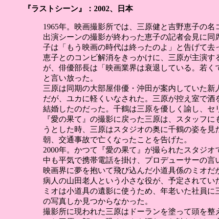
『ラストシーン』：2002、日本
1965年。映画撮影所では、三原健と吉野恵子の
出演シーンの撮影が終わった恵子の記者会見に同
子は「もう映画の時代は終ったのよ」と告げて去
恵子とのコンビ解消をきっかけに、三原が主演す
が、俳優部長は「映画業界は衰退している。若く
と言い放った。
三原は同期の大部屋俳優・沖田が案内していた新
だが、ユカに軽くいなされた。三原が控え室で酒
結婚したのだった。千鶴は三原を優しく諭し、セ
『愛の果て』の撮影に戻った三原は、スタッフに
うとした時、三原はスタジオの奥に千鶴の姿を見
朝、交通事故で亡くなったことを告げた。
2000年。かつて『愛の果て』が撮られたスタジオ
中も平気で携帯電話を掛け、プロデューサーの言
映画界に夢を抱いて飛び込んだ小道具係のミオだ
病人の山田老人という小さな役が、予定されていた
ミオは小道具の遺影に使うため、年老いた社員に
の写真しか見つからなかった。
撮影所に現われた三原はドーランを塗って頭を整