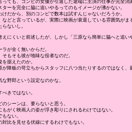
言っても、コンビの女優が引退した途端に主演の仕事が完全消滅
スターを完全に脇に追いやるってのもイメージが沸かない。
わけだから、別のコンビで数本は試すんじゃないだろうか。
」などと言っているが、実際に映画が衰退している雰囲気がま
たらないし。
考えにくいと前述したが、しかし「三原なら簡単に脇へと追いや
ーラが全く無いからだ。
、そもそも彼が地味な役者なのだ。
俊を据えたのか。
原が降板の苛立ちからスタッフに八つ当たりするのではなく、最
気な野郎という設定なのかな。
すべきではない。
ほどのシーンは、要らないと思う。
にもがく映画人の姿が浮き彫りにされるわけではない。
でもない。
の対比を見せる伏線にするわけでもない。