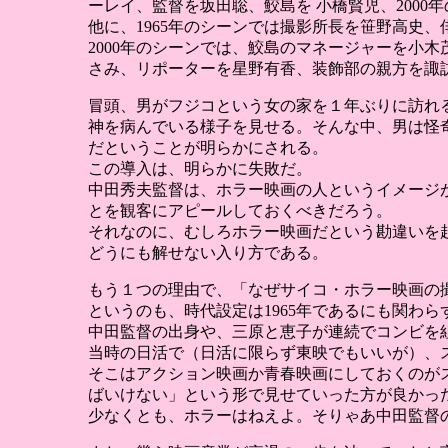
ーレイ、監督を坂田聡、鮫島を 小橋賢児、2000
他に、1965年のシーンでは撮影所長を笹野高史
2000年のシーンでは、鮫島のマネージャーを小
さみ、リポーターを星野有香、装飾部の親方を諏
冒頭、男がフジコという女の家を１年ぶりに訪れ
神を病んでいる様子を見せる。そんな中、男は怪
だということが明らかにされる。
この導入は、明らかに失敗だ。
中田秀夫監督は、ホラー映画の人というイメージ
とを観客にアピールしておくべきだろう。
それなのに、むしろホラー映画だという勘違いを
どうにも解せない入り方である。
もう１つの理由で、「なぜサイコ・ホラー映画の
というのも、時代設定は1965年であるにも関わ
中田監督の出身や、三原と恵子が連続でコンビを
当時の日活で（日活に限らず東映でもいいが）、
そこはアクション映画か青春映画にしておくのが
ばいけない」という形で見せていった方が良かっ
少なくとも、ホラーはねえよ。そりゃあ中田監督