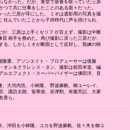
らなかった。だが、食堂で昼食を取っていた三原
かつて共に仕事をしたことのある面々だった。
った三原が耳にした。 ミオは遺影用の写真を撮
 住んでいたことから子供時代に声を掛けられ、
が、三原は上手くセリフ が言えず、撮影は中断
習 相手を務めた。再び撮影に戻った三原だが、
する。しかしミオが断固として反対し、熟練の映
隆重、アソシエイト・ プロデューサーは後藤
・オン＆クラレンス・タン、撮影は前田米造、編
アルエフェクト・スーパーバイザーは佛田洋、音
、大河内浩、小林隆、 野波麻帆、柳ユーレイ、
亘、諏訪太朗、翁華栄、谷津勲、有薗芳記、大家
友香ら。
祐未、沖田を小林隆、ユカを野波麻帆、佐々木を柳ユ