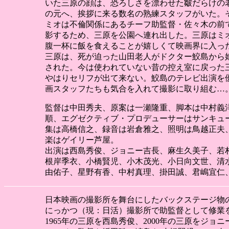
いた三原の顔は、恐ろしさを漂わせた皺だらけの
の元へ、挨拶に来る数名の熟練スタッフがいた。
ミオは不倫関係にあるチーフ助監督・佐々木の前
影するため、三原を公園へ連れ出した。三原はミ
腹一杯に飯を食えることが嬉しくて映画界に入っ
三原は、死が迫った山田老人がドクター鮫島から
された。今は使われていない昔の控え室に戻った
やはりセリフが出て来ない。鮫島のテレビ出演を
画スタッフたちも気合を入れて撮影に取り組む…
監督は中田秀夫、原案は一瀬隆重、脚本は中村義
順、エグゼクティブ・プロデューサーはサンキュ
集は高橋信之、録音は岩倉雅之、照明は鳥越正夫
楽はゲイリー芦屋。
出演は西島秀俊、ジョニー吉長、麻生久美子、若
根岸季衣、小橋賢児、小木茂光、小日向文世、清
由佑子、星野有香、中村真理、掛田誠、君嶋宜仁
日本映画の撮影所を舞台にしたバックステージ物
にっかつ（現：日活）撮影所で助監督として修業
1965年の三原を西島秀俊、2000年の三原を