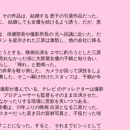
。その作品は、結婚する 恵子の引退作品だった。
、 結婚しても女優を続けるよう誘う。だが、恵
、俳優部長や撮影所長の 元へ抗議に赴いた。だ
ン を提示された三原は激怒し、他の会社に移る
うとする。映画出演を エサに釣ろうとした三原
売れなかった頃に大部屋女優の千鶴と知り合い、
らし、「帰れ」と怒鳴った。
井草を殴り倒した。 カメラが回って演技をしよ
断した。そこへ駆け付けたスタッフは、千鶴が今
』の撮影が進んでいる。テレビ のディレクターは撮影
 プロデューサーも監督もそのまま出演させた。
なかったりする現場に意欲を失いつつある。
優は、35年ぶりの映画 出演となる三原だった。
スターだった若き日の宣材写真と、子役だった頃
ことになった。すると、 それまでビシッとして