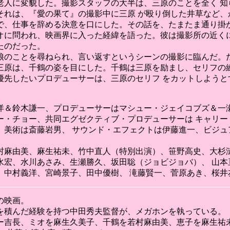
老人に変貌した。撮影スタッフの大半は、三原のことを全く 知
それは、『愛の果て』の撮影中に三原 が殴り倒した井草など、
で、仕事を辞める決意を口にした。その話を、たまたま通り掛か
オに問われ、映画界に入った経緯を語った。彼は撮影所の近くに
たのだった。
娘のことを尋ねられ、言い返すというシーンの撮影に臨んだ。だ
三原は、千鶴の姿を目にした。千鶴は三原を励まし、セリフの練
優先したいプロデューサーは、三原のセリフ をカットしようと
。
洋＆鈴木謙一、プロデューサーはマシュー・ジェイコブズ＆一瀬
ー・チョー、共同エグゼクティブ・プロデューサーは キャリー
、美術は斎藤岩男、 サウンド・エフェクトは伊藤進一、ビジュ
村麻由美、麻生祐未、竹中直人（特別出演）、笹野高史、大杉漣
水宏、水川あさみ、生瀬勝久、坂田聡（ジョビジョバ）、 山本
、中村義洋、宮崎景子、田中優樹、 滝藤賢一、菅原あき、桜井
の映画。
を積んだ経験を持つ中田秀夫監督が、メガホンを執っている。
ジョニー吉長、ミオを麻生久美子、千鶴を若村麻由美、恵子を麻生