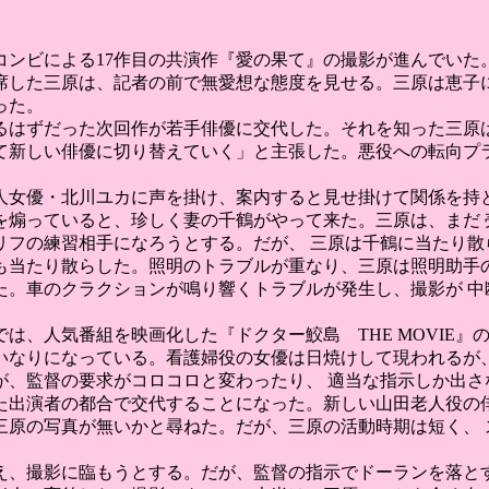
名コンビによる17作目の共演作『愛の果て』の撮影が進んでいた
席した三原は、記者の前で無愛想な態度を見せる。三原は恵子に
った。
るはずだった次回作が若手俳優に交代した。それを知った三原は
て新しい俳優に切り替えていく」と主張した。悪役への転向プラ
人女優・北川ユカに声を掛け、案内すると見せ掛けて関係を持と
を煽っていると、珍しく妻の千鶴がやって来た。三原は、まだ 
リフの練習相手になろうとする。だが、 三原は千鶴に当たり散
も当たり散らした。照明のトラブルが重なり、三原は照明助手の
た。車のクラクションが鳴り響くトラブルが発生し、撮影が 中
では、人気番組を映画化した『ドクター鮫島 THE MOVIE
いなりになっている。看護婦役の女優は日焼けして現われるが、
が、監督の要求がコロコロと変わったり、 適当な指示しか出さ
出演者の都合で交代することになった。新しい山田老人役の俳
三原の写真が無いかと尋ねた。だが、三原の活動時期は短く、 
え、撮影に臨もうとする。だが、監督の指示でドーランを落とす