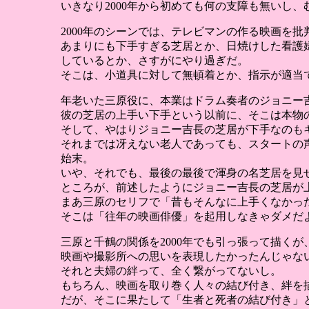
いきなり2000年から初めても何の支障も無いし
2000年のシーンでは、テレビマンの作る映画を
あまりにも下手すぎる芝居とか、日焼けした看護
しているとか、さすがにやり過ぎだ。
そこは、小道具に対して無頓着とか、指示が適当
年老いた三原役に、本業はドラム奏者のジョニー
彼の芝居の上手い下手という以前に、そこは本物
そして、やはりジョニー吉長の芝居が下手なのも
それまでは冴えない老人であっても、スタートの
始末。
いや、それでも、最後の最後で渾身の名芝居を見
ところが、前述したようにジョニー吉長の芝居が
まあ三原のセリフで「昔もそんなに上手くなかっ
そこは「往年の映画俳優」を起用しなきゃダメだ
三原と千鶴の関係を2000年でも引っ張って描くが
映画や撮影所への思いを表現したかったんじゃな
それと夫婦の絆って、全く繋がってないし。
もちろん、映画を取り巻く人々の結び付き、絆を
だが、そこに果たして「生者と死者の結び付き」