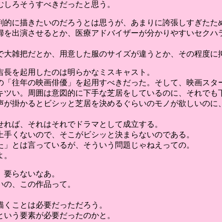
、むしろそうすべきだったと思う。
批判的に描きたいのだろうとは思うが、あまりに誇張しすぎたた
婦を出演させるとか、医療アドバイザーが分かりやすいセクハラ
で大雑把だとか、用意した服のサイズが違うとか、その程度に
吉長を起用したのは明らかなミスキャスト。
の「往年の映画俳優」を起用すべきだった。そして、映画スタ
キツい。周囲は意図的に下手な芝居をしているのに、それでも
声が掛かるとビシッと芝居を決めるぐらいのモノが欲しいのに、
せれば、それはそれでドラマとして成立する。
上手くないので、そこがビシッと決まらないのである。
た」とは言っているが、そういう問題じゃねえっての。
よ。
、要らないなあ。
いの、この作品って。
描くことは必要だっただろう。
という要素が必要だったのかと。