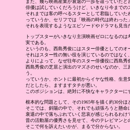
また、幾ら映画産業が衰退の一歩を辿っていたと
俳優は試していくだろうけど、いきなり今までの
それまでは客の呼べるスターとして君臨していた
っていうか、セリフでは「映画の時代は終わった
それを表現するようなエピソードやドラマも見当
トップスターがいきなり主演映画ゼロになるのは
実である。
というのも、西島秀俊にはスター俳優としてのオ
それはスター性の無い役を演じているのではなく
よりによって、なぜ往年のスター俳優役に西島秀
西島秀俊の芝居と演出のマズさのせいなのか、三
う。
っていうか、ホントに最初からイヤな性格、生意
だとしたら、ますますタチが悪い。
このポジションは、絶対に不快なキャラクターに
根本的な問題として、その1965年を描く約30分
そこでは、斜陽の中で、それでも頑張ろうと懸命
衰退の中で落ちぶれていく悲哀が感じられるわけ
昔の活動屋の優秀さを見せて、今のテレビマンと
そこで何を訴えたいかが、まるで分からない。