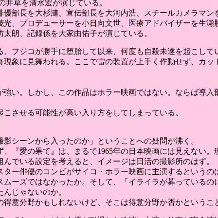
年の井草を清水宏が演じている。
、俳優部長を大杉漣、宣伝部長を大河内浩、スチールカメラマン
木茂光、プロデューサーを小日向文世、医療アドバイザーを生瀬
訪太朗、記録係を大家由佑子が演じている。
る。フジコが勝手に堕胎して以来、何度も自殺未遂を起こしてい
奇現象に見舞われる。ここで雷の装置が上手く作動せず、カット
が強い。しかし、この作品はホラー映画ではない。ならば導入部
起こさせる可能性が高い入り方をしてしまっている。
撮影シーンから入ったのか」ということへの疑問が沸く。
らず、『愛の果て』は、まるで1965年の日本映画には見えない
組んでいる設定を考えると、イメージは日活の撮影所のはず。
スター俳優のコンビがサイコ・ホラー映画に主演するというの
スムーズではなかったか。そして、「イライラが募っているのに
たんじゃないのか。
の得意分野かもしれないけど、そこは得意分野か否かというこ