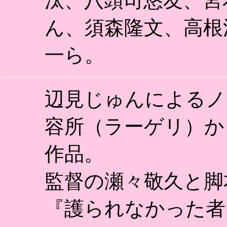
汰、八頭司悠友、宮
ん、須森隆文、高根
一ら。
辺見じゅんによるノ
容所（ラーゲリ）か
作品。
監督の瀬々敬久と脚
『護られなかった者