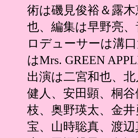
術は磯見俊裕＆露木
也、編集は早野亮、
ロデューサーは溝口大悟
はMrs. GREEN APP
出演は二宮和也、北
健人、安田顕、桐谷
枝、奥野瑛太、金井
宝、山時聡真、渡辺