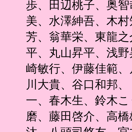
歩、田辺桃子、奥智
美、水澤紳吾、木村
芳、翁華栄、東龍之
平、丸山昇平、浅野
崎敏行、伊藤佳範、
川大貴、谷口和邦、
一、春木生、鈴木こ
磨、藤田啓介、高橋