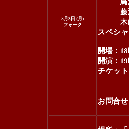
鳥海涼
藤沢祥
8月3日 (月)
木内健
フォーク
スペシャ
開場：18
開演：19
チケット：
当日 
（＋
お問合せ：0