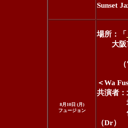
Sunset 
場所：「
大阪市中
ビル
（電話：0
＜Wa Fus
共演者：
坂本蒿
8月10日 (月)
フュージョン
佐々木
（Dr）