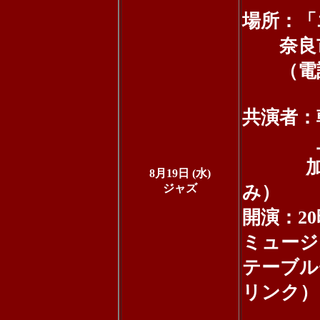
場所：「
奈良市
（電話：0
共演者：
上田大
加藤英
8月19日 (水)
ジャズ
み）
開演：2
ミュージ
テーブル
リンク）
1,