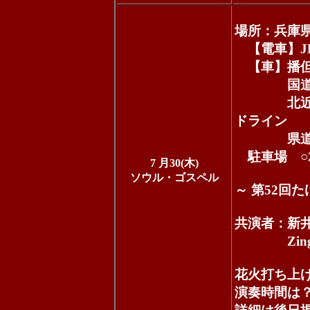
場所：兵庫県
【電車】J
【車】播但連
国道178
北近畿豊
ドライン
県道1号
駐車場 ○2
7 月30(木)
ソウル・ゴスペル
～ 第52回
共演者：新井深
Zingoro
花火打ち上げ
演奏時間は