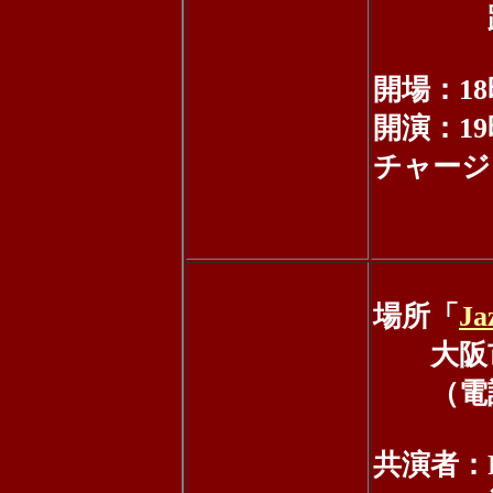
踊る人
開場：18
開演：19
チャージ：
当日 
場所「
Ja
大阪市北
（電話：0
共演者：R