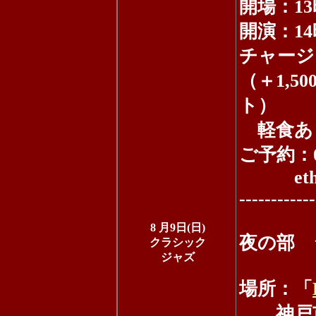
開場：13
開演：14
チャージ：
（＋1,5
ト）
軽食あ
ご予約：07
ethosj
------------
8 月9日(日)
夜の部 
クラシック
ジャズ
場所：「
神戸市垂