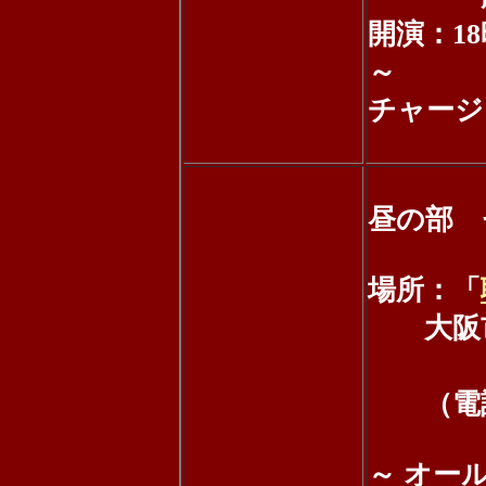
開演：18時
～
チャージ：
昼の部 
場所：「
大阪市中央
エン
（電話：0
～ オー