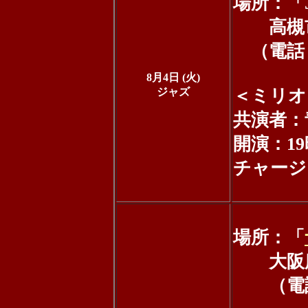
場所：「JK
高槻市城
（電話：07
8月4日 (火)
ジャズ
＜ミリオ
共演者：青
開演：19
チャージ
場所：「
大阪府大
（電話：0