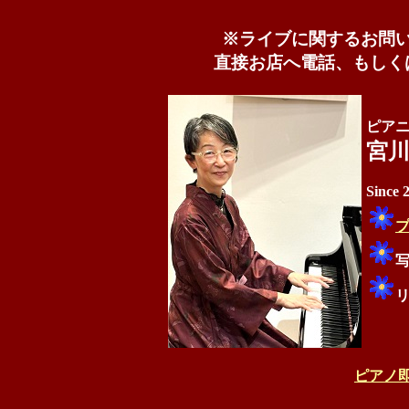
※ライブに関するお問
直接お店へ電話、もしく
ピア
宮
Sinc
プ
ピアノ