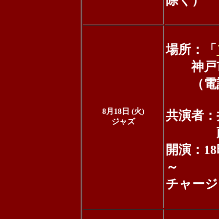
除く）
場所：「
神戸市中
（電話：0
8月18日 (火)
共演者：井
ジャズ
藤村竜也
開演：18時
～
チャージ：