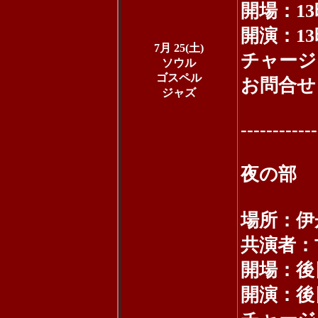
開場：13
開演：13
7月 25(土)
チャージ：
ソウル
ゴスペル
お問合せ：0
ジャズ
------------
夜の部
場所：伊
共演者：古
開場：後
開演：後