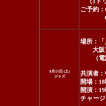
（1ドリ
ご予約：06
090-8
場所：「
大阪市北区
（電話：0
8月15日 (土)
共演者：
ジャズ
開場：18
開演：19
チャージ：