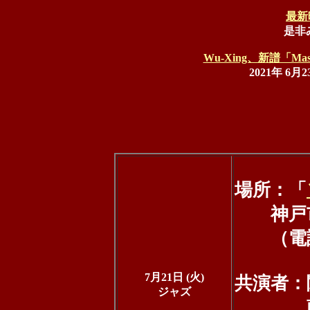
最新
是非み
Wu-Xing、新譜「Mas Al
2021年 6
場所：「
神戸市中
（電話：0
7月21日 (火)
共演者：関
ジャズ
藤村竜也