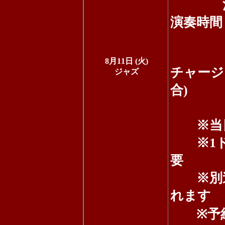
池田安
演奏時間：
20時
8月11日 (火)
チャージ
ジャズ
合)
通しで
※当日料
※1ド
要
※別途
れます
※予約