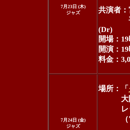
7月23日 (木)
共演者：宮
ジャズ
平山ゴ
(Dr)
開場：19
開演：19
料金：3,0
場所：「
大阪市北
レジョ
（電話：0
7月24日 (金)
ジャズ