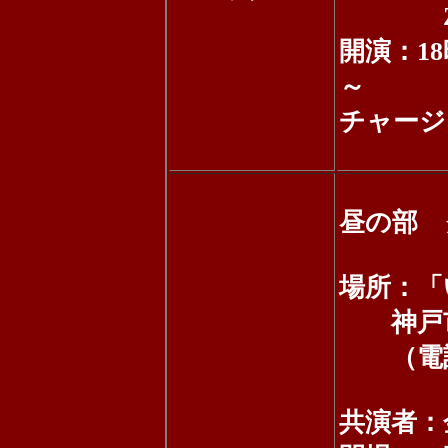
Zingo
開演：18時
～
チャージ：
昼の部 
場所：「
神戸市岡
（電話：0
共演者：金