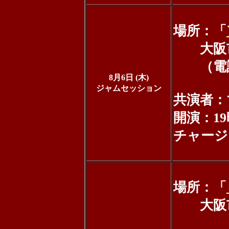
場所：「
大阪市城
（電話：0
8月6日 (木)
ジャムセッション
共演者：マ
開演：19
チャージ：
場所：「
大阪市中
ビル