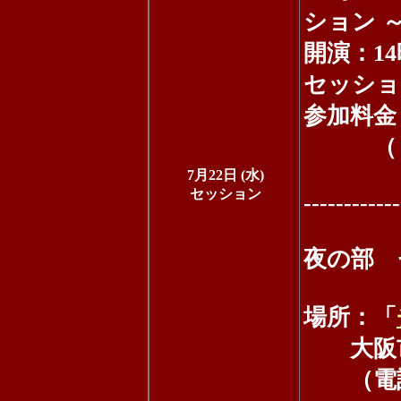
ション 
開演：1
セッショ
参加料金：
（＋別途
7月22日 (水)
セッション
------------
夜の部 
場所：「
大阪市福
（電話：0