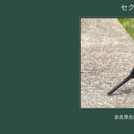
セ
奈良県生駒