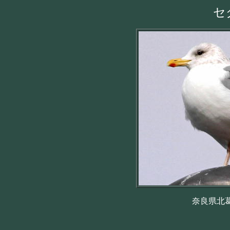
セ
奈良県北葛