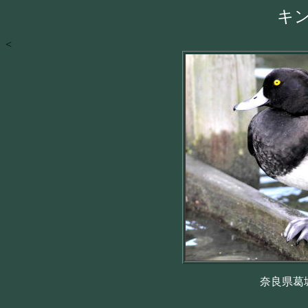
キ
<
奈良県葛城