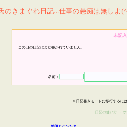
氏のきまぐれ日記...仕事の愚痴は無しよ(^^
未記入
この日の日記はまだ書かれていません。
名前：
※日記書きモードに移行するに
日記の使い方
・
ホ
啓須とケンたま