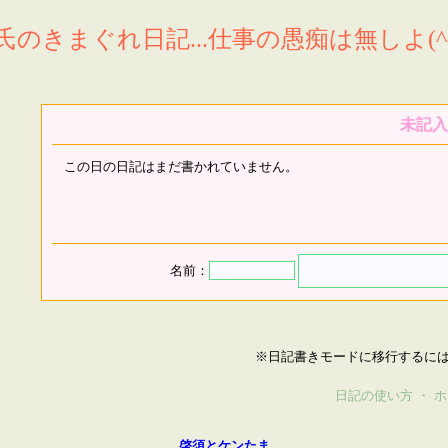
氏のきまぐれ日記...仕事の愚痴は無しよ(^^
未記入
この日の日記はまだ書かれていません。
名前：
※日記書きモードに移行するに
日記の使い方
・
ホ
啓須とケンたま