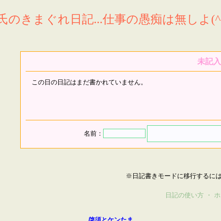
氏のきまぐれ日記...仕事の愚痴は無しよ(^^
未記入
この日の日記はまだ書かれていません。
名前：
※日記書きモードに移行するに
日記の使い方
・
ホ
啓須とケンたま