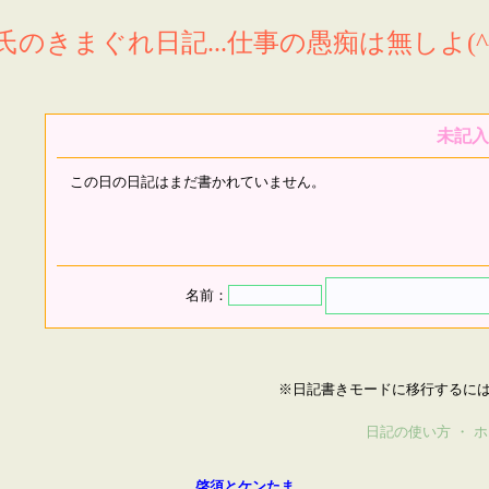
氏のきまぐれ日記...仕事の愚痴は無しよ(^^
未記入
この日の日記はまだ書かれていません。
名前：
※日記書きモードに移行するに
日記の使い方
・
ホ
啓須とケンたま