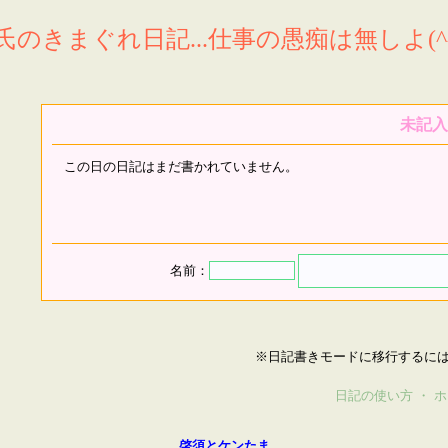
氏のきまぐれ日記...仕事の愚痴は無しよ(^^
未記入
この日の日記はまだ書かれていません。
名前：
※日記書きモードに移行するに
日記の使い方
・
ホ
啓須とケンたま