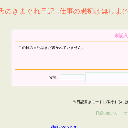
氏のきまぐれ日記...仕事の愚痴は無しよ(^^
未記入
この日の日記はまだ書かれていません。
名前：
※日記書きモードに移行するに
日記の使い方
・
ホ
啓須とケンたま