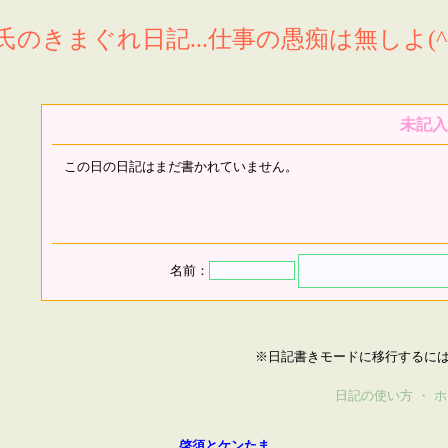
氏のきまぐれ日記...仕事の愚痴は無しよ(^^
未記入
この日の日記はまだ書かれていません。
名前：
※日記書きモードに移行するに
日記の使い方
・
ホ
啓須とケンたま