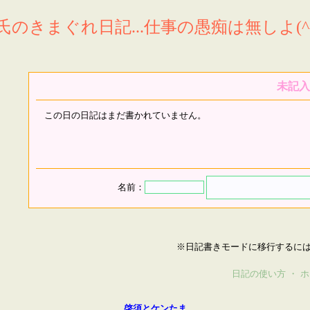
氏のきまぐれ日記...仕事の愚痴は無しよ(^^
未記入
この日の日記はまだ書かれていません。
名前：
※日記書きモードに移行するに
日記の使い方
・
ホ
啓須とケンたま