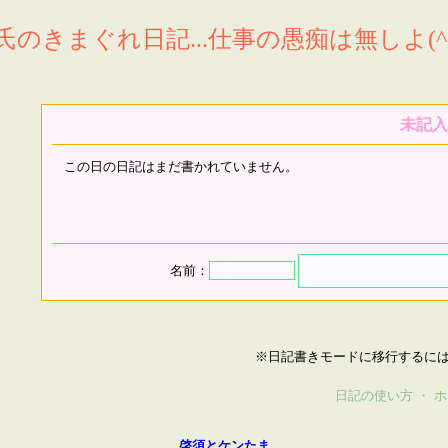
氏のきまぐれ日記...仕事の愚痴は無しよ(^^
未記入
この日の日記はまだ書かれていません。
名前：
※日記書きモードに移行するに
日記の使い方
・
ホ
啓須とケンたま