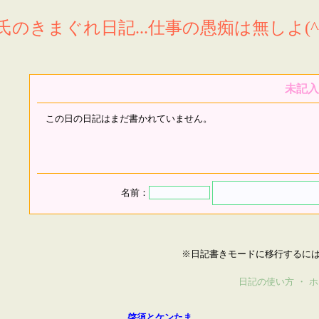
氏のきまぐれ日記...仕事の愚痴は無しよ(^^
未記入
この日の日記はまだ書かれていません。
名前：
※日記書きモードに移行するに
日記の使い方
・
ホ
啓須とケンたま