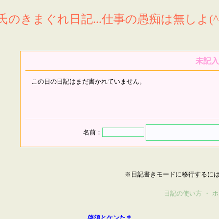
氏のきまぐれ日記...仕事の愚痴は無しよ(^^
未記入
この日の日記はまだ書かれていません。
名前：
※日記書きモードに移行するに
日記の使い方
・
ホ
啓須とケンたま