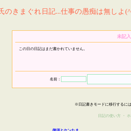
氏のきまぐれ日記...仕事の愚痴は無しよ(^^
未記入
この日の日記はまだ書かれていません。
名前：
※日記書きモードに移行するに
日記の使い方
・
ホ
啓須とケンたま