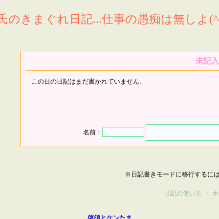
氏のきまぐれ日記...仕事の愚痴は無しよ(^^
未記入
この日の日記はまだ書かれていません。
名前：
※日記書きモードに移行するに
日記の使い方
・
ホ
啓須とケンたま