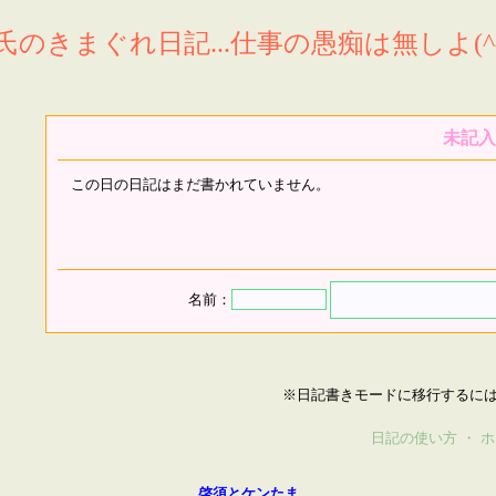
氏のきまぐれ日記...仕事の愚痴は無しよ(^^
未記入
この日の日記はまだ書かれていません。
名前：
※日記書きモードに移行するに
日記の使い方
・
ホ
啓須とケンたま