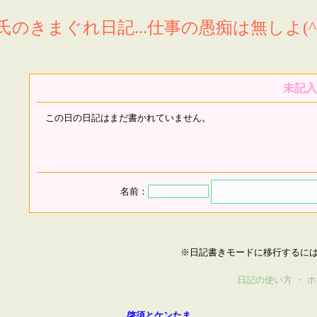
氏のきまぐれ日記...仕事の愚痴は無しよ(^^
未記入
この日の日記はまだ書かれていません。
名前：
※日記書きモードに移行するに
日記の使い方
・
ホ
啓須とケンたま