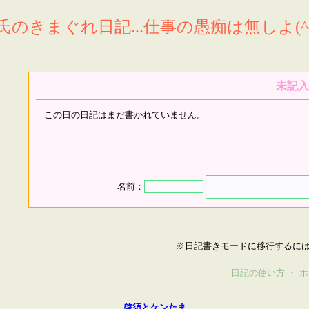
氏のきまぐれ日記...仕事の愚痴は無しよ(^^
未記入
この日の日記はまだ書かれていません。
名前：
※日記書きモードに移行するに
日記の使い方
・
ホ
啓須とケンたま