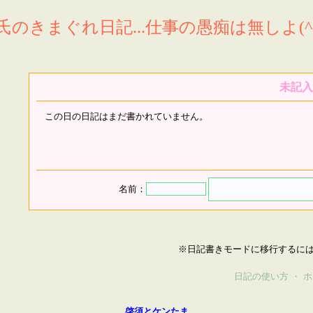
氏のきまぐれ日記...仕事の愚痴は無しよ(^^
未記入
この日の日記はまだ書かれていません。
名前：
※日記書きモードに移行するに
日記の使い方
・
ホ
啓須とケンたま