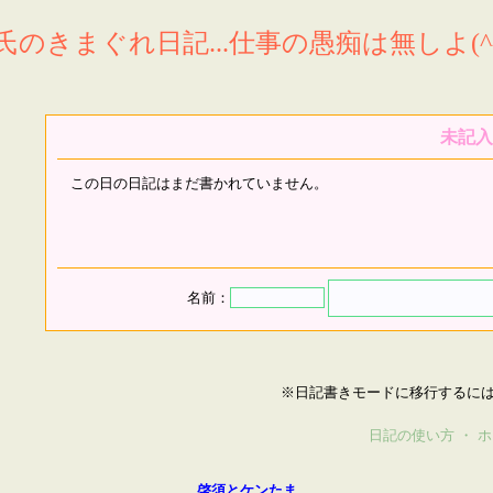
氏のきまぐれ日記...仕事の愚痴は無しよ(^^
未記入
この日の日記はまだ書かれていません。
名前：
※日記書きモードに移行するに
日記の使い方
・
ホ
啓須とケンたま