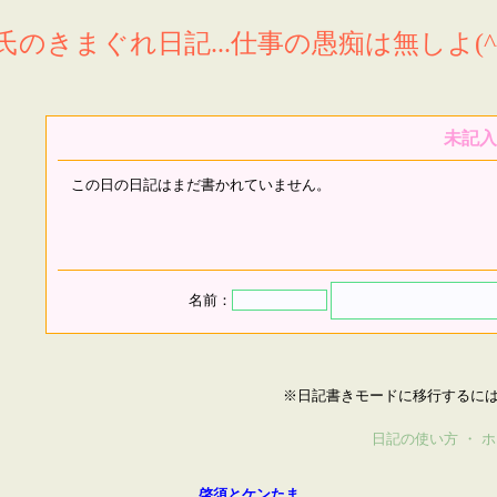
氏のきまぐれ日記...仕事の愚痴は無しよ(^^
未記入
この日の日記はまだ書かれていません。
名前：
※日記書きモードに移行するに
日記の使い方
・
ホ
啓須とケンたま