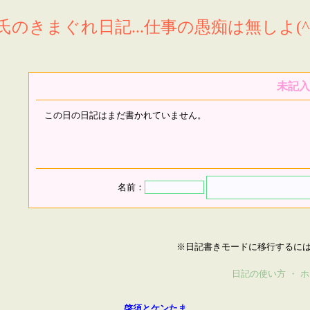
氏のきまぐれ日記...仕事の愚痴は無しよ(^^
未記入
この日の日記はまだ書かれていません。
名前：
※日記書きモードに移行するに
日記の使い方
・
ホ
啓須とケンたま