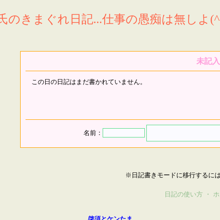
氏のきまぐれ日記...仕事の愚痴は無しよ(^^
未記入
この日の日記はまだ書かれていません。
名前：
※日記書きモードに移行するに
日記の使い方
・
ホ
啓須とケンたま