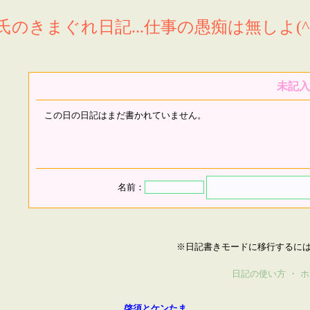
氏のきまぐれ日記...仕事の愚痴は無しよ(^^
未記入
この日の日記はまだ書かれていません。
名前：
※日記書きモードに移行するに
日記の使い方
・
ホ
啓須とケンたま