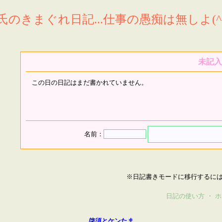
氏のきまぐれ日記...仕事の愚痴は無しよ(^^
未記入
この日の日記はまだ書かれていません。
名前：
※日記書きモードに移行するに
日記の使い方
・
ホ
啓須とケンたま