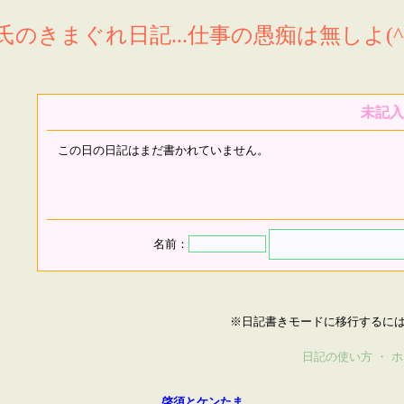
氏のきまぐれ日記...仕事の愚痴は無しよ(^^
未記入
この日の日記はまだ書かれていません。
名前：
※日記書きモードに移行するに
日記の使い方
・
ホ
啓須とケンたま