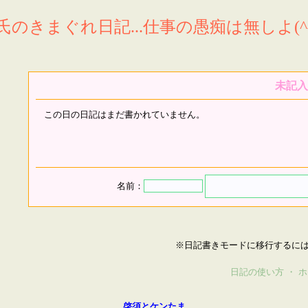
氏のきまぐれ日記...仕事の愚痴は無しよ(^^
未記入
この日の日記はまだ書かれていません。
名前：
※日記書きモードに移行するに
日記の使い方
・
ホ
啓須とケンたま