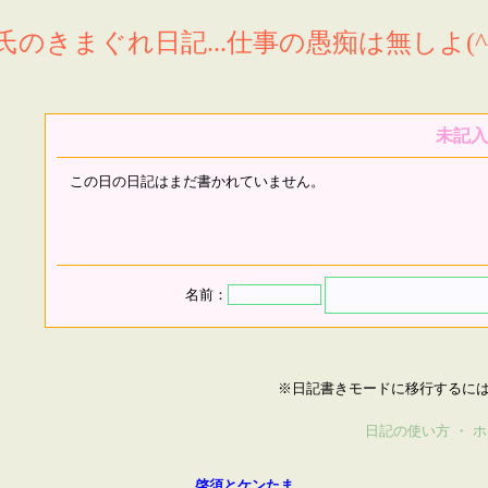
氏のきまぐれ日記...仕事の愚痴は無しよ(^^
未記入
この日の日記はまだ書かれていません。
名前：
※日記書きモードに移行するに
日記の使い方
・
ホ
啓須とケンたま