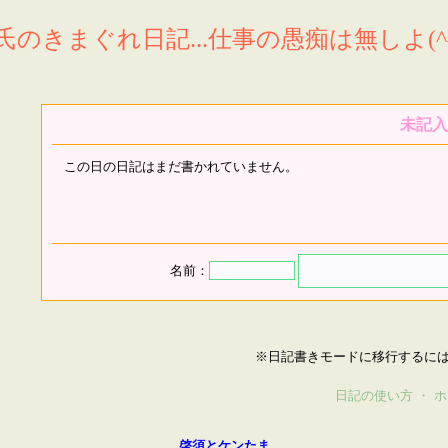
氏のきまぐれ日記...仕事の愚痴は無しよ(^^
未記入
この日の日記はまだ書かれていません。
名前：
※日記書きモードに移行するに
日記の使い方
・
ホ
啓須とケンたま