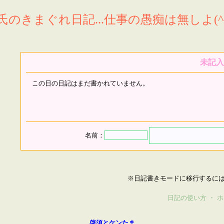
氏のきまぐれ日記...仕事の愚痴は無しよ(^^
未記入
この日の日記はまだ書かれていません。
名前：
※日記書きモードに移行するに
日記の使い方
・
ホ
啓須とケンたま