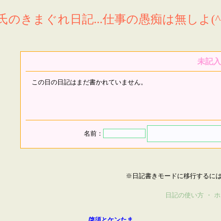
氏のきまぐれ日記...仕事の愚痴は無しよ(^^
未記入
この日の日記はまだ書かれていません。
名前：
※日記書きモードに移行するに
日記の使い方
・
ホ
啓須とケンたま